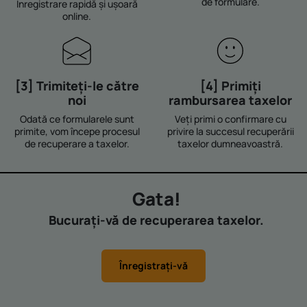
de formulare.
Înregistrare rapidă și ușoară
online.
[3] Trimiteți-le către
[4] Primiți
noi
rambursarea taxelor
Odată ce formularele sunt
Veți primi o confirmare cu
primite, vom începe procesul
privire la succesul recuperării
de recuperare a taxelor.
taxelor dumneavoastră.
Gata!
Bucurați-vă de recuperarea taxelor.
Înregistrați-vă