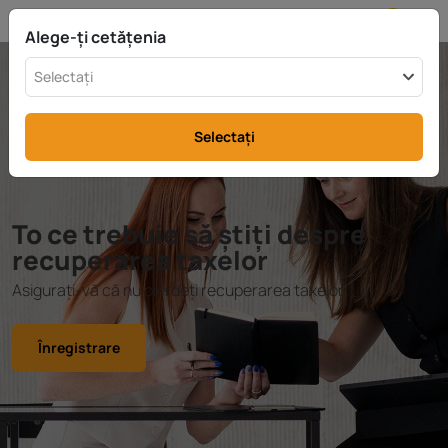
MD
info@rttax.com
+370-37-755211
Alege-ți cetățenia
Selectați
Selectați
To ce trebuie să știți despre
recuperarea taxelor
Asigurați-vă că nu pierdeți recuperarea taxelor!
Înregistrare