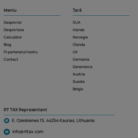
Meniu
Țară
Despre noi
SUA
Despre taxe
Irlanda
Calculator
Norvegia
Blog
Olanda
Fii partenerul nostru
UK
Contact
Germania
Danemarca
Austria
Suedia
Belgia
RT TAX Reprezentant
E. Ozeskienes 15, 44254 Kaunas, Lithuania
info@rttax.com