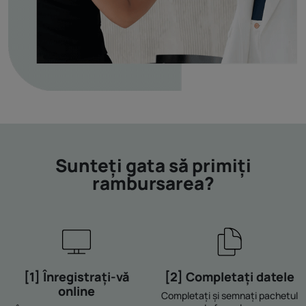
Sunteți gata să primiți
rambursarea?
[1] Înregistrați-vă
[2] Completați datele
online
Completați și semnați pachetul