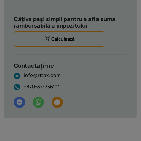
Câțiva pași simpli pantru a afla suma
rambursabilă a impozitului
Calculează
Contactați-ne
info@rttax.com
+370-37-755211