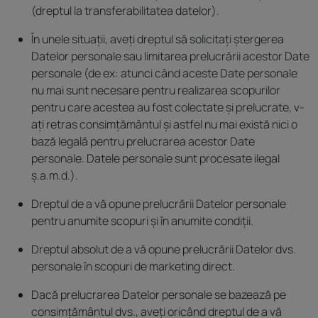
(dreptul la transferabilitatea datelor).
În unele situații, aveți dreptul să solicitați ștergerea
Datelor personale sau limitarea prelucrării acestor Date
personale (de ex: atunci când aceste Date personale
nu mai sunt necesare pentru realizarea scopurilor
pentru care acestea au fost colectate și prelucrate, v-
ați retras consimțământul și astfel nu mai există nici o
bază legală pentru prelucrarea acestor Date
personale. Datele personale sunt procesate ilegal
ș.a.m.d.).
Dreptul de a vă opune prelucrării Datelor personale
pentru anumite scopuri și în anumite condiții.
Dreptul absolut de a vă opune prelucrării Datelor dvs.
personale în scopuri de marketing direct.
Dacă prelucrarea Datelor personale se bazează pe
consimțământul dvs., aveți oricând dreptul de a vă