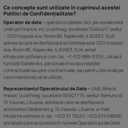
Ce concepte sunt utilizate în cuprinsul acestei
Politici de Confidențialitate?
Operator de date –
operatorul datelor dvs. personale este
Unitrust Finance, Inc (cod înreg. societate 70464217, sediul
– 1200 Iroquois Ave, Room 86, Naperville, IL 60563, SUA,
adresa la care se desfășoară activitatea este 1200 Iroquois
Ave, Room 86, Naperville, IL 60563, SUA, email
info@unitrustfinance.com, tel.: +1-312-889-0315), căruia îi
furnizați Datele dvs. personale în scopul relațiilor
contractuale sau pre-contractuale, sau pentru Serviciile pe
care intenționați să le utilizați.
Reprezentantul Operatorului de Date –
UAB „Rinkos
tinklas“ (cod înreg. societate 135927776, sediul: Nemuno st.
13, Kaunas, Lituania, adresa la care se desfășoară
activitatea Ožeškienės g. 15, Kaunas, Lituania, e-mail:
info@rinkostinklas.lt, tel.: +370 37 755211, +370 679 68858),
societate care acționează în numele Operatorului de Date.