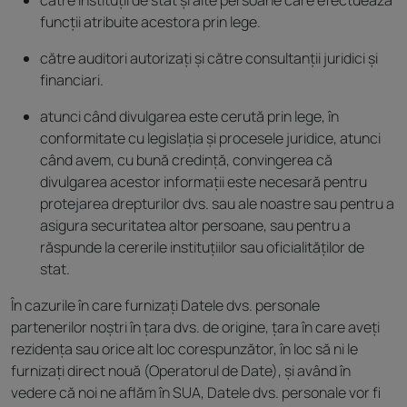
către instituții de stat și alte persoane care efectuează
funcții atribuite acestora prin lege.
către auditori autorizați și către consultanții juridici și
financiari.
atunci când divulgarea este cerută prin lege, în
conformitate cu legislația și procesele juridice, atunci
când avem, cu bună credință, convingerea că
divulgarea acestor informații este necesară pentru
protejarea drepturilor dvs. sau ale noastre sau pentru a
asigura securitatea altor persoane, sau pentru a
răspunde la cererile instituțiilor sau oficialităților de
stat.
În cazurile în care furnizați Datele dvs. personale
partenerilor noștri în țara dvs. de origine, țara în care aveți
rezidența sau orice alt loc corespunzător, în loc să ni le
furnizați direct nouă (Operatorul de Date), și având în
vedere că noi ne aflăm în SUA, Datele dvs. personale vor fi