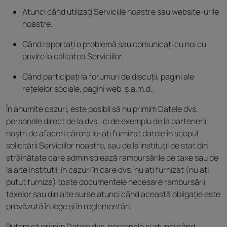
Atunci când utilizați Serviciile noastre sau website-urile
noastre.
Când raportați o problemă sau comunicați cu noi cu
privire la calitatea Serviciilor.
Când participați la forumuri de discuții, pagini ale
rețelelor sociale, pagini web, ș.a.m.d..
În anumite cazuri, este posibil să nu primim Datele dvs.
personale direct de la dvs., ci de exemplu de la partenerii
noștri de afaceri cărora le-ați furnizat datele în scopul
solicitării Serviciilor noastre, sau de la instituții de stat din
străinătate care administrează rambursările de taxe sau de
la alte instituții, în cazuri în care dvs. nu ați furnizat (nu ați
putut furniza) toate documentele necesare rambursării
taxelor sau din alte surse atunci când această obligație este
prevăzută în lege și în reglementări.
Putem să primim Datele dvs. personale și atunci când