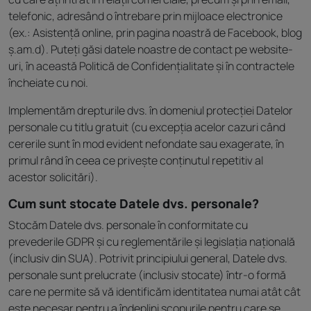
telefonic, adresând o întrebare prin mijloace electronice
(ex.: Asistență online, prin pagina noastră de Facebook, blog
ș.am.d). Puteți găsi datele noastre de contact pe website-
uri, în această Politică de Confidențialitate și în contractele
încheiate cu noi.
Implementăm drepturile dvs. în domeniul protecției Datelor
personale cu titlu gratuit (cu excepția acelor cazuri când
cererile sunt în mod evident nefondate sau exagerate, în
primul rând în ceea ce privește conținutul repetitiv al
acestor solicitări).
Cum sunt stocate Datele dvs. personale?
Stocăm Datele dvs. personale în conformitate cu
prevederile GDPR și cu reglementările și legislația națională
(inclusiv din SUA). Potrivit principiului general, Datele dvs.
personale sunt prelucrate (inclusiv stocate) într-o formă
care ne permite să vă identificăm identitatea numai atât cât
este necesar pentru a îndeplini scopurile pentru care se