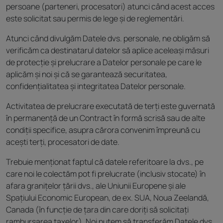
persoane (parteneri, procesatori) atunci când acest acces
este solicitat sau permis de lege și de reglementări.
Atunci când divulgăm Datele dvs. personale, ne obligăm să
verificăm ca destinatarul datelor să aplice aceleași măsuri
de protecție și prelucrare a Datelor personale pe care le
aplicăm și noi și că se garantează securitatea,
confidențialitatea și integritatea Datelor personale.
Activitatea de prelucrare executată de terți este guvernată
în permanență de un Contract în formă scrisă sau de alte
condiții specifice, asupra cărora convenim împreună cu
acești terți, procesatori de date.
Trebuie menționat faptul că datele referitoare la dvs., pe
care noi le colectăm pot fi prelucrate (inclusiv stocate) în
afara granițelor țării dvs., ale Uniunii Europene și ale
Spațiului Economic European, de ex. SUA, Noua Zeelandă,
Canada (în funcție de țara din care doriți să solicitați
rambursarea taxelor). Noi putem să transferăm Datele dvs.