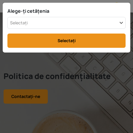
MD
info@rttax.com
+370-37-755211
Alege-ți cetățenia
Selectați
Selectați
Politica de confidențialitate
Contactați-ne