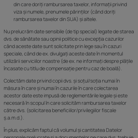
din care doriți rambursarea taxelor, informații privind
viza și numele, prenumele părinților (când doriți
rambursarea taxelor din SUA) și altele.
Nu prelucrăm date sensibile (de tip special) legate de starea
dvs. de sănătate sau opinii politice cu excepția cazurilor
când aceste date sunt solicitate prin lege sau în cazuri
speciale, când de ex. divulgați aceste date în momentul
utilizării serviciilor noastre (de ex. ne informați despre plățile
încasate cu titlu de compensație pentru caz de boală).
Colectăm date privind copii dvs. și soțul/soția numai în
măsura în care și numai în cazurile în care colectarea
acestor date este impusă de reglementările legale și este
necesară în scopul în care solicităm rambursarea taxelor
către dvs. (solicitarea beneficiilor/privilegiilor fiscale
ș.a.m.d.).
În plus, explicăm faptul că volumul și cantitatea Datelor
personale prelucrate și a documentelor pe care dvs. trebuie