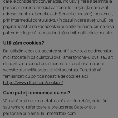
care le considerați convenabile, inclusiv și fără a se limita la:
personal, prin intermediul partenerilor noștri (la care v-ați
adresat pentru a beneficia de Serviciile noastre), prin email,
prin intermediul contului dvs. (în cazul în care aveți unul), pe
pagina noastră de Facebook și prin alte mijloace, din care să
putem înțelege că nu mai doriți să primiți notificările noastre.
Utilizăm cookies?
Da, utilizăm cookies, acestea sunt fișiere text de dimensiuni
mici stocate în calculatorul dvs., smartphone-ul dvs. sau alt
dispozitiv, cu scopul de a îmbunătăți funcționarea unui
website și simplificarea utilizării acestuia. Puteți să vă
familiarizați cu politica noastră de cookies aici
https://www.rttax.com/cookies/
.
Cum puteți comunica cu noi?
Vă invităm să ne contactați dacă aveți întrebări, solicitări
sau remarci referitoare la prelucrarea Datelor dvs.
personale prin email la:
info@rttax.com
.