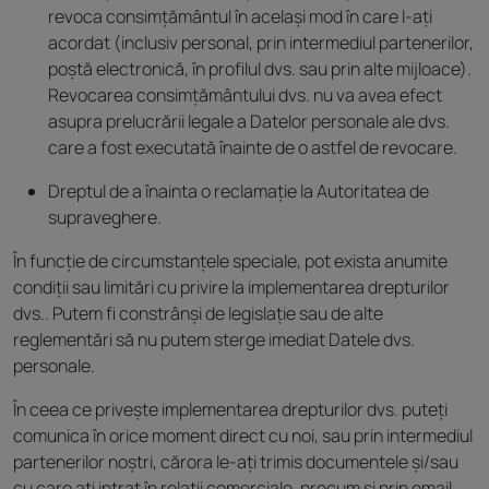
revoca consimțământul în același mod în care l-ați
acordat (inclusiv personal, prin intermediul partenerilor,
poștă electronică, în profilul dvs. sau prin alte mijloace).
Revocarea consimțământului dvs. nu va avea efect
asupra prelucrării legale a Datelor personale ale dvs.
care a fost executată înainte de o astfel de revocare.
Dreptul de a înainta o reclamație la Autoritatea de
supraveghere.
În funcție de circumstanțele speciale, pot exista anumite
condiții sau limitări cu privire la implementarea drepturilor
dvs.. Putem fi constrânși de legislație sau de alte
reglementări să nu putem sterge imediat Datele dvs.
personale.
În ceea ce privește implementarea drepturilor dvs. puteți
comunica în orice moment direct cu noi, sau prin intermediul
partenerilor noștri, cărora le-ați trimis documentele și/sau
cu care ați intrat în relații comerciale, precum și prin email,