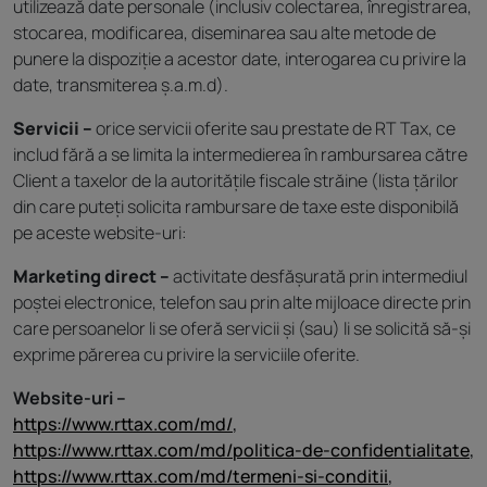
utilizează date personale (inclusiv colectarea, înregistrarea,
stocarea, modificarea, diseminarea sau alte metode de
punere la dispoziție a acestor date, interogarea cu privire la
date, transmiterea ș.a.m.d).
Servicii –
orice servicii oferite sau prestate de RT Tax, ce
includ fără a se limita la intermedierea în rambursarea către
Client a taxelor de la autoritățile fiscale străine (lista țărilor
din care puteți solicita rambursare de taxe este disponibilă
pe aceste website-uri:
Marketing direct –
activitate desfășurată prin intermediul
poștei electronice, telefon sau prin alte mijloace directe prin
care persoanelor li se oferă servicii și (sau) li se solicită să-și
exprime părerea cu privire la serviciile oferite.
Website-uri –
https://www.rttax.com/md/
,
https://www.rttax.com/md/politica-de-confidentialitate
,
https://www.rttax.com/md/termeni-si-conditii
,