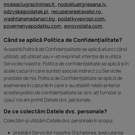
mokesciugrazinimas.lt
,
nodokluatgriesana.lv
,
odzyskajpodatek.pl
,
recuperareataxelor.ro
,
vrashtanenadanaci.bg
,
podatkyvevropi.com
,
povernenyapodatku.com
,
evrovyplata.com
.
Când se aplică Politica de Confidențialitate?
Această Politică de Confidențialitate se aplică atunci când
utilizați, ați utilizat sau v-ați exprimat intenția de a utiliza
Serviciile noastre. Politica de confidențialitate se aplică și în
acele cazuri în care sunteți asociat indirect cu Serviciile
prestate de noi. Politica de Confidențialitate se aplică de
asemenea în cazurile în care s-au stabilit relații anterior
acestei politici de confidențialitate iar dvs. ați furnizat și
(sau) noi am primit Datele dvs. personale.
De ce colectăm Datele dvs. personale?
Colectăm și utilizăm Datele dvs. personale în scopul
prestării Serviciilor noastre (încheierea, executarea