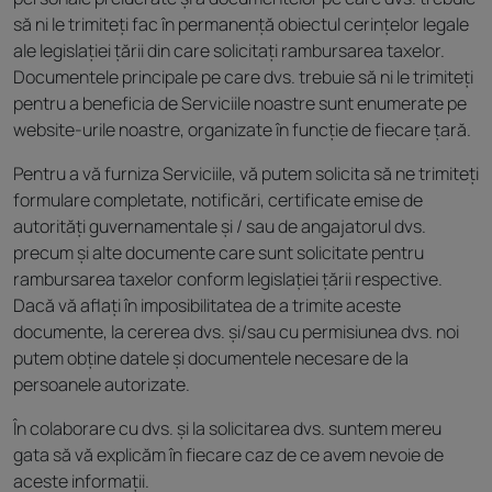
să ni le trimiteți fac în permanență obiectul cerințelor legale
ale legislației țării din care solicitați rambursarea taxelor.
Documentele principale pe care dvs. trebuie să ni le trimiteți
pentru a beneficia de Serviciile noastre sunt enumerate pe
website-urile noastre, organizate în funcție de fiecare țară.
Pentru a vă furniza Serviciile, vă putem solicita să ne trimiteți
formulare completate, notificări, certificate emise de
autorități guvernamentale și / sau de angajatorul dvs.
precum și alte documente care sunt solicitate pentru
rambursarea taxelor conform legislației țării respective.
Dacă vă aflați în imposibilitatea de a trimite aceste
documente, la cererea dvs. și/sau cu permisiunea dvs. noi
putem obține datele și documentele necesare de la
persoanele autorizate.
În colaborare cu dvs. și la solicitarea dvs. suntem mereu
gata să vă explicăm în fiecare caz de ce avem nevoie de
aceste informații.