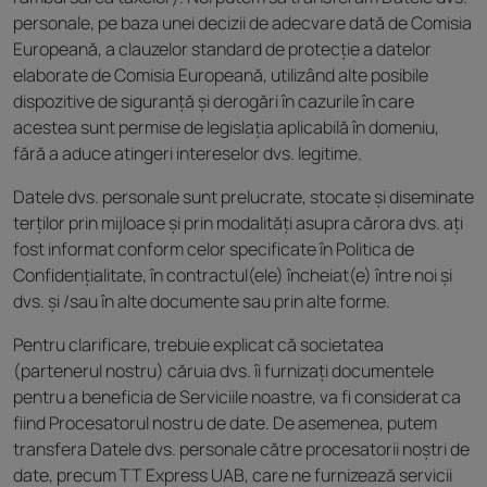
personale, pe baza unei decizii de adecvare dată de Comisia
Europeană, a clauzelor standard de protecție a datelor
elaborate de Comisia Europeană, utilizând alte posibile
dispozitive de siguranță și derogări în cazurile în care
acestea sunt permise de legislația aplicabilă în domeniu,
fără a aduce atingeri intereselor dvs. legitime.
Datele dvs. personale sunt prelucrate, stocate și diseminate
terților prin mijloace și prin modalități asupra cărora dvs. ați
fost informat conform celor specificate în Politica de
Confidențialitate, în contractul(ele) încheiat(e) între noi și
dvs. și /sau în alte documente sau prin alte forme.
Pentru clarificare, trebuie explicat că societatea
(partenerul nostru) căruia dvs. îi furnizați documentele
pentru a beneficia de Serviciile noastre, va fi considerat ca
fiind Procesatorul nostru de date. De asemenea, putem
transfera Datele dvs. personale către procesatorii noștri de
date, precum TT Express UAB, care ne furnizează servicii