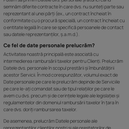
semnăm diferite contracte în care dvs. nu sunteți parte sau
reprezentant al unei părți (ex., un contract încheiat în
conformitate cu o procură specială, un contract încheiat cu
o entitate legală în care se specifică persoanele de contact
sau datele reprezentanților, ș.a.m.d.).
Ce fel de date personale prelucrăm?
Activitatea noastră principală este asociată cu
intermedierea rambursării taxelor pentru Clienți. Prelucrăm
Datele dvs. personale în scopul prestării și îmbunătățirii
acestor Servicii. În mod corespunzător, volumul exact de
Date personale pe care le prelucrăm depinde de Serviciile
pe care le-ați comandat sau de tipul relațiilor pe care le
avem cu dvs. precum și de cerințele legale ale legislației și
regulamentelor din domeniul rambursării taxelor în țara în
care dvs. doriți rambursarea taxelor.
De asemenea, prelucrăm Datele personale ale
reprezentanților clienților noștri și ale prestatorilor de