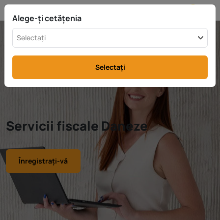
MD
info@rttax.com
+370-37-755211
Alege-ți cetățenia
Selectați
Selectați
Servicii fiscale Daneze
Înregistrați-vă