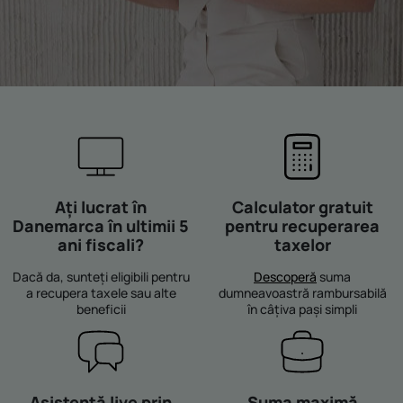
Ați lucrat în
Calculator gratuit
Danemarca în ultimii 5
pentru recuperarea
ani fiscali?
taxelor
Dacă da, sunteți eligibili pentru
Descoperă
suma
a recupera taxele sau alte
dumneavoastră rambursabilă
beneficii
în câțiva pași simpli
Asistență live prin
Suma maximă