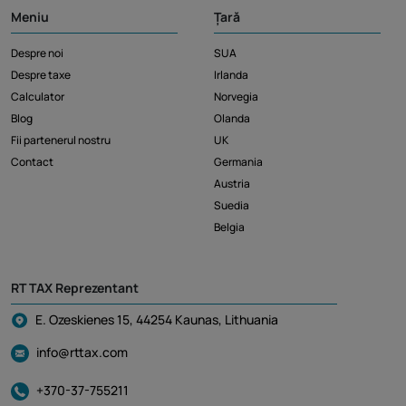
Meniu
Țară
Despre noi
SUA
Despre taxe
Irlanda
Calculator
Norvegia
Blog
Olanda
Fii partenerul nostru
UK
Contact
Germania
Austria
Suedia
Belgia
RT TAX Reprezentant
E. Ozeskienes 15, 44254 Kaunas, Lithuania
info@rttax.com
+370-37-755211