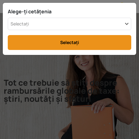
MD
info@rttax.com
+370-37-755211
Alege-ți cetățenia
Selectați
Selectați
Tot ce trebuie să știți despre
rambursările globale de taxe:
știri, noutăți și sfaturi