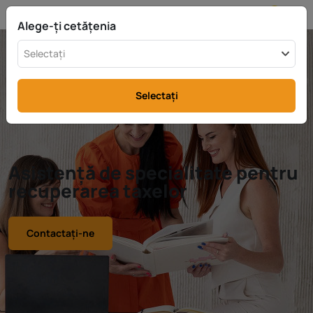
MD
info@rttax.com
+370-37-755211
Alege-ți cetățenia
Selectați
Selectați
Asistență de specialitate pentru
recuperarea taxelor
Contactați-ne