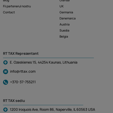
Blog
Olanda
Fii partenerul nostru
UK
Contact
Germania
Danemarca
Austria
Suedia
Belgia
RT TAX Reprezentant
E. Ozeskienes 15, 44254 Kaunas, Lithuania
info@rttax.com
+370-37-755211
RT TAX sediu
1200 Iroquois Ave, Room 86, Naperville, IL 60563 USA