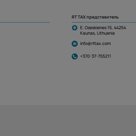
RT TAX представитель
E. Ozeskienes 15, 44254
Kaunas, Lithuania
info@rttax.com
+370-37-755211