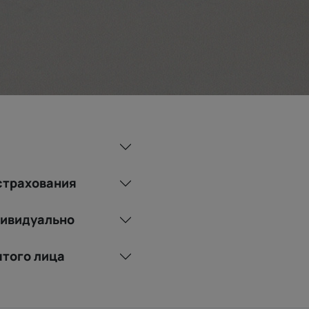
страхования
дивидуально
ятого лица