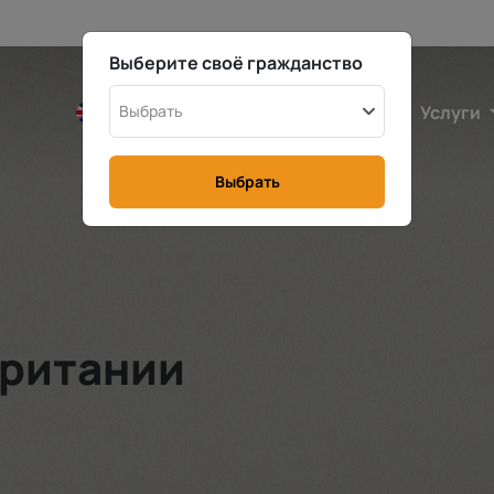
Выберите своё гражданство
Великобритания
Выбрать
Калькулятор
Услуги
Выбрать
британии