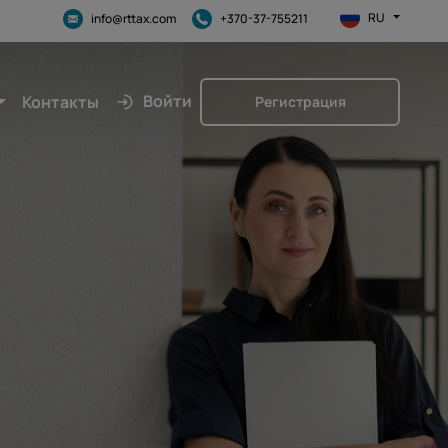
RU
info@rttax.com
+370-37-755211
Войти
Контакты
Регистрация