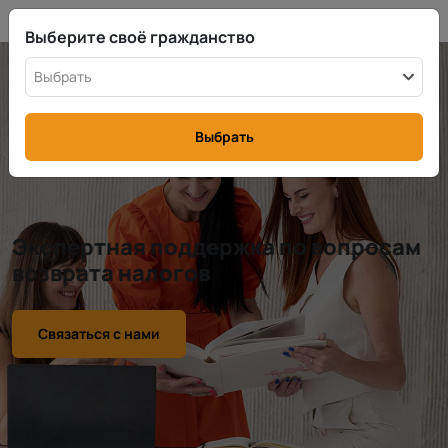
RU
info@rttax.com
+370-37-755211
Выберите своё гражданство
Выбрать
Выбрать
Экспертная поддержка по вопросам
возврата налогов
Связаться с нами