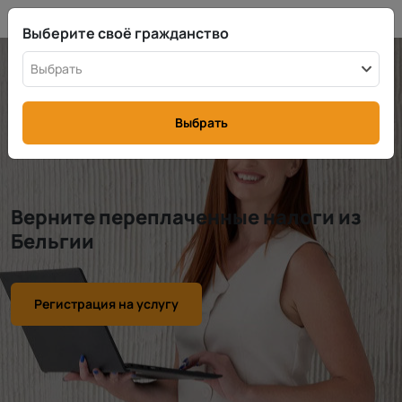
RU
info@rttax.com
+370-37-755211
Выберите своё гражданство
Выбрать
Выбрать
Верните переплаченные налоги из
Бельгии
Регистрация на услугу