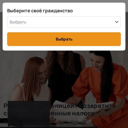
RU
info@rttax.com
+370-37-755211
Выберите своё гражданство
Выбрать
Выбрать
Работали за границей? Возвратите
свои переплаченные налоги
Выберите страну, чтобы узнать больше