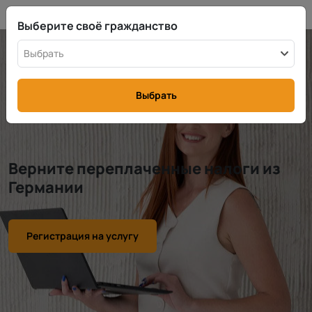
RU
info@rttax.com
+370-37-755211
Выберите своё гражданство
Выбрать
Выбрать
Верните переплаченные налоги из
Германии
Регистрация на услугу