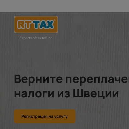
Experts of tax refund
Верните переплач
налоги из Швеции
Регистрация на услугу