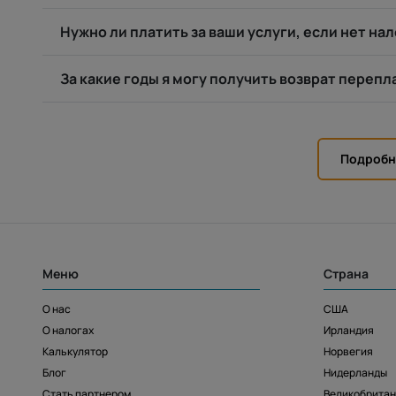
Нужно ли платить за ваши услуги, если нет на
За какие годы я могу получить возврат переп
Подробн
Меню
Страна
О нас
США
О налогах
Ирландия
Калькулятор
Норвегия
Блог
Нидерланды
Стать партнером
Великобрита