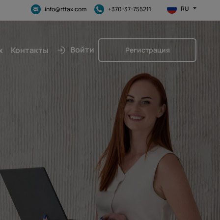
RU
info@rttax.com
+370-37-755211
Войти
х
Контакты
Регистрация