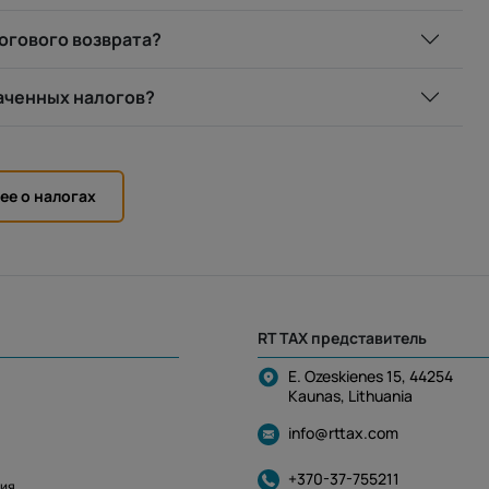
логового возврата?
лаченных налогов?
ее о налогах
RT TAX представитель
E. Ozeskienes 15, 44254
Kaunas, Lithuania
info@rttax.com
+370-37-755211
ния