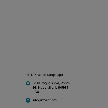
RT TAX штаб-квартира
1200 Iroquois Ave, Room
86, Naperville, IL 60563
USA
info@rttax.com