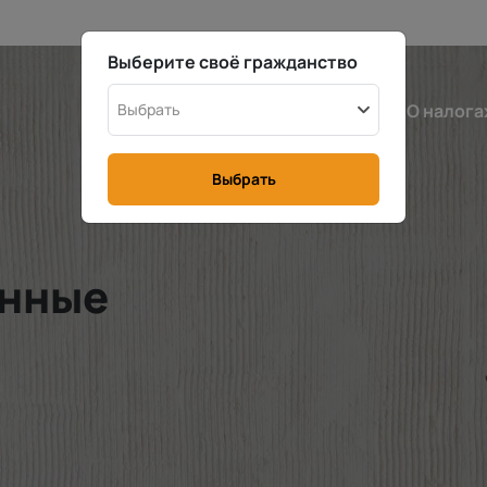
Выберите своё гражданство
Швеция
Выбрать
Калькулятор
О налога
Выбрать
енные