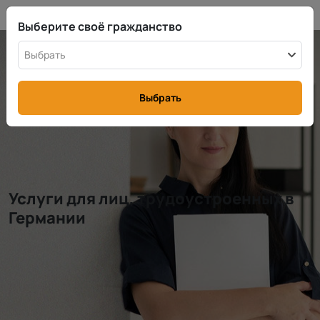
RU
info@rttax.com
+370-37-755211
Выберите своё гражданство
Выбрать
Выбрать
Услуги для лиц, трудоустроенных в
Германии