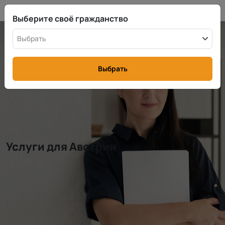
RU
info@rttax.com
+370-37-755211
Выберите своё гражданство
Выбрать
Выбрать
Услуги для Австрии