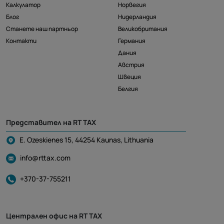
Калкулатор
Норвегия
Блог
Нидерландия
Станете наш партньор
Великобритания
Контакти
Германия
Дания
Австрия
Швеция
Белгия
Представител на RT TAX
E. Ozeskienes 15, 44254 Kaunas, Lithuania
info@rttax.com
+370-37-755211
Централен офис на RT TAX