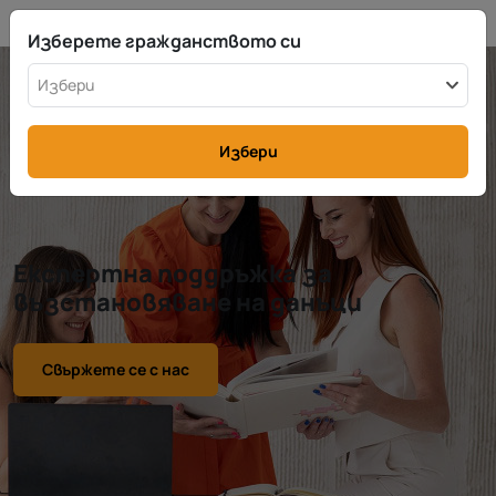
BG
info@rttax.com
+370-37-755211
Изберете гражданството си
Избери
Избери
Експертна поддръжка за
възстановяване на данъци
Свържете се с нас