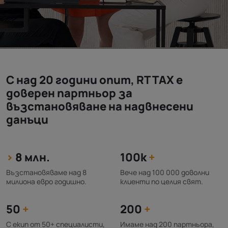
С над 20 години опит, RT TAX е
доверен партньор за
възстановяване на надвнесени
данъци
>
8 млн.
100k
+
Възстановяваме над 8
Вече над 100 000 доволни
милиона евро годишно.
клиенти по целия свят.
50
+
200
+
С екип от 50+ специалисти,
Имаме над 200 партньора,