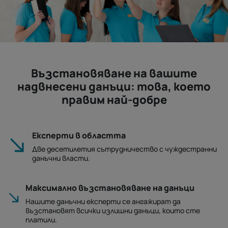
Възстановяване на вашите
надвнесени данъци: това, което
правим най-добре
Експерти в областта
Две десетилетия сътрудничество с чуждестранни
данъчни власти.
Максимално възстановяване на данъци
Нашите данъчни експерти се ангажират да
възстановят всички излишни данъци, които сте
платили.