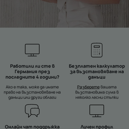
Работили ли сте в
Безплатен калкулатор
Германия през
за възстановяване на
последните 4 години?
данъци
Ако е така, може да имате
Разберете
вашата
право на възстановяване на
възстановима сума в
данъци или други облаги
няколко лесни стъпки
Онлайн чат поддръжка
Личен профил