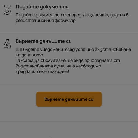
Подайте документи
Подайте документите според указанията, дадени в
регистрационния формуляр.
Върнете данъците си
Ще бъдете уведомени, след успешно възстановяване
на данъците.
Таксата за обслужване ще бъде приспадната от
възстановената сума, не е необходимо
предварително плащане!
Върнете данъците си