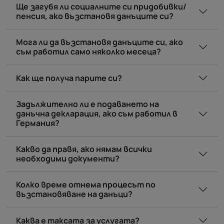
Ще загубя ли социалните си придобивки/
пенсия, ако възстановя данъците си?
Мога ли да възстановя данъците си, ако
съм работил само няколко месеца?
Как ще получа парите си?
Задължително ли е подаването на
данъчна декларация, ако съм работил в
Германия?
Какво да правя, ако нямам всички
необходими документи?
Колко време отнема процесът по
възстановяване на данъци?
Каква е таксата за услугата?