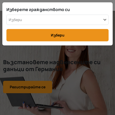
BG
info@rttax.com
+370-37-755211
Изберете гражданството си
Избери
Избери
Възстановете надвнесените си
данъци от Германия
Регистрирайте се