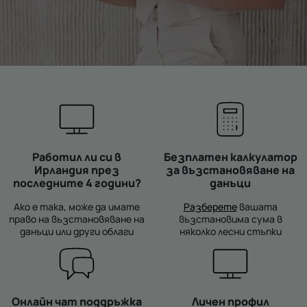
Работил ли си в
Безплатен калкулатор
Ирландия през
за възстановяване на
последните 4 години?
данъци
Ако е така, може да имате
Разберете
вашата
право на възстановяване на
възстановима сума в
данъци или други облаги
няколко лесни стъпки
Онлайн чат поддръжка
Личен профил