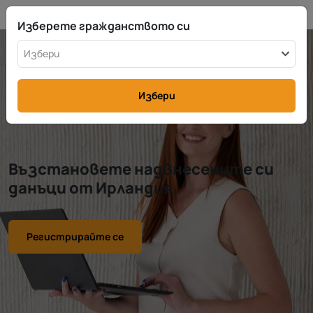
BG
info@rttax.com
+370-37-755211
Изберете гражданството си
Избери
Избери
Възстановете надвнесените си
данъци от Ирландия
Регистрирайте се