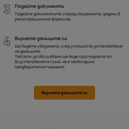
Подайте документи
Подайте документите според указанията, дадени в
регистрационния формуляр.
Върнете данъците си
Ще бъдете уведомени, след успешно възстановяване
на данъците.
Таксата за обслужване ще бъде приспадната от
възстановената сума, не е необходимо
предварително плащане!
Върнете данъците си