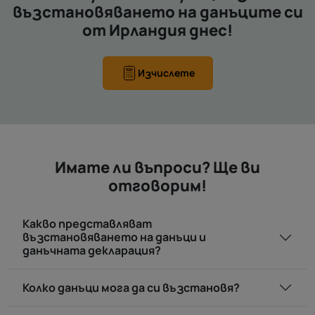
възстановяването на данъците си
от Ирландия днес!
Изчислете
Имате ли въпроси? Ще ви
отговорим!
Какво представляват
възстановяването на данъци и
данъчната декларация?
Колко данъци мога да си възстановя?