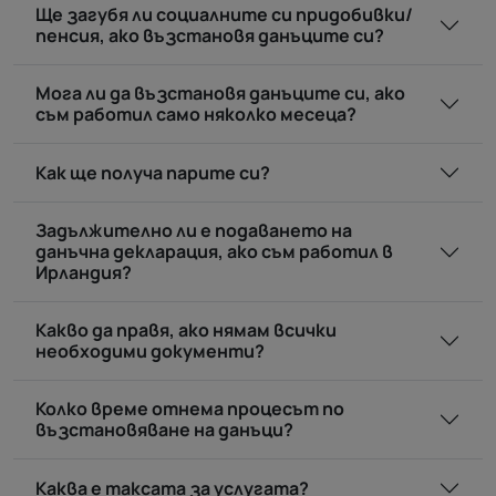
Ще загубя ли социалните си придобивки/
пенсия, ако възстановя данъците си?
Мога ли да възстановя данъците си, ако
съм работил само няколко месеца?
Как ще получа парите си?
Задължително ли е подаването на
данъчна декларация, ако съм работил в
Ирландия?
Какво да правя, ако нямам всички
необходими документи?
Колко време отнема процесът по
възстановяване на данъци?
Каква е таксата за услугата?