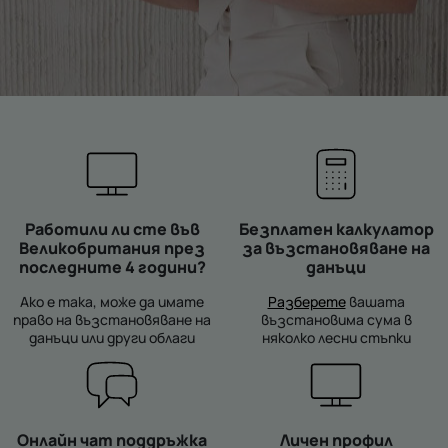
Работили ли сте във
Безплатен калкулатор
Великобритания през
за възстановяване на
последните 4 години?
данъци
Ако е така, може да имате
Разберете
вашата
право на възстановяване на
възстановима сума в
данъци или други облаги
няколко лесни стъпки
Онлайн чат поддръжка
Личен профил