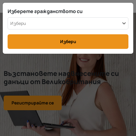
BG
info@rttax.com
+370-37-755211
Изберете гражданството си
Избери
Избери
Възстановете надвнесените си
данъци от Великобритания
Регистрирайте се