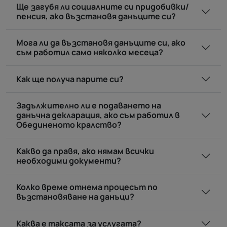
Ще загубя ли социалните си придобивки/
пенсия, ако възстановя данъците си?
Мога ли да възстановя данъците си, ако
съм работил само няколко месеца?
Как ще получа парите си?
Задължително ли е подаването на
данъчна декларация, ако съм работил в
Обединеното кралство?
Какво да правя, ако нямам всички
необходими документи?
Колко време отнема процесът по
възстановяване на данъци?
Каква е таксата за услугата?