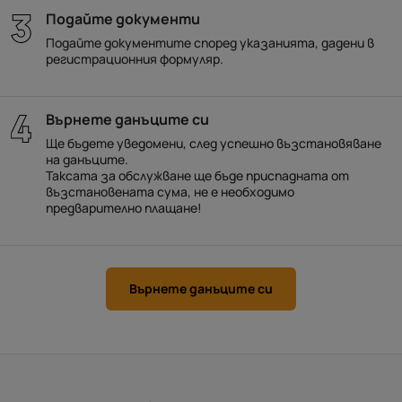
Подайте документи
Подайте документите според указанията, дадени в
регистрационния формуляр.
Върнете данъците си
Ще бъдете уведомени, след успешно възстановяване
на данъците.
Таксата за обслужване ще бъде приспадната от
възстановената сума, не е необходимо
предварително плащане!
Върнете данъците си