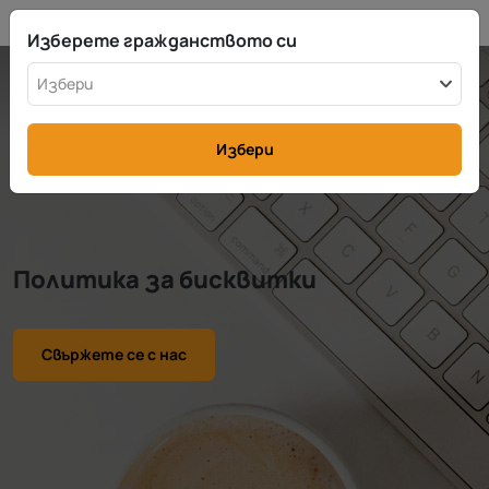
BG
info@rttax.com
+370-37-755211
Изберете гражданството си
Избери
Избери
Политика за бисквитки
Свържете се с нас