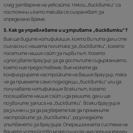
след затваряне на уебсайта. Някои „бисквитки“ са
постоянни и като такива се съхраняват за
определено време.
5. Как да управлявате и изтривате „бисквитки“?
Вие ще видите нотификация, която Ви пита дали сте
съгласни с нашата политика за „бисквитки“, когато
посетите нашия сайт за първи път. Когато
използвате браузър за да достъпите съдържанието,
което ние предоставяме, Вие можете да
конфигурирате настройките на Вашия браузър, така
че да приемете само подходящи „бисквитки“ или да
получавате нотификация всеки път, когато
посещавате нашия сайт и да решите, дали ще
позволите записа на „бисквитки“. Всеки браузър е
различен и за да разберете как да промените
настройките за „бисквитки“, разгледайте
упътването за браузъра. Операционната система на
Вашето устройство може също да има допълнителен