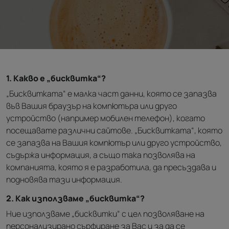
1. Какво е „бисквитка“?
„Бисквитката“ е малка част данни, която се запазва
във Вашия браузър на компютъра или друго
устройство (например мобилен телефон), когато
посещавате различни сайтове. „Бисквитката“, която
се запазва на Вашия компютър или друго устройство,
съдържа информация, а също така позволява на
компанията, която я е разработила, да пресъздава и
подновява тази информация.
2. Как използваме „бисквитка“?
Ние използваме „бисквитки“ с цел позволяване на
персонализирано сърфиране за Вас и за да се