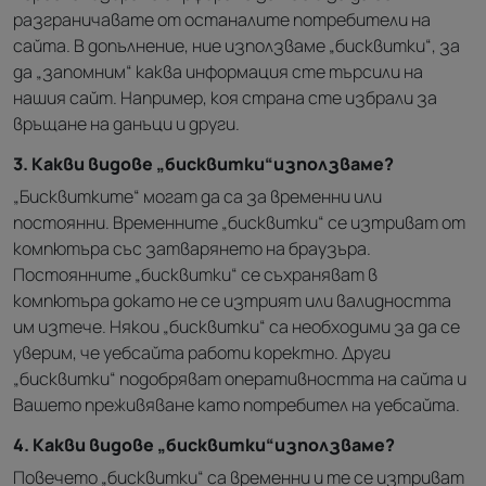
разграничавате от останалите потребители на
сайта. В допълнение, ние използваме „бисквитки“, за
да „запомним“ каква информация сте търсили на
нашия сайт. Например, коя страна сте избрали за
връщане на данъци и други.
3. Какви видове „бисквитки“използваме?
„Бисквитките“ могат да са за временни или
постоянни. Временните „бисквитки“ се изтриват от
компютъра със затварянето на браузъра.
Постоянните „бисквитки“ се съхраняват в
компютъра докато не се изтрият или валидността
им изтече. Някои „бисквитки“ са необходими за да се
уверим, че уебсайта работи коректно. Други
„бисквитки“ подобряват оперативността на сайта и
Вашето преживяване като потребител на уебсайта.
4. Какви видове „бисквитки“използваме?
Повечето „бисквитки“ са временни и те се изтриват