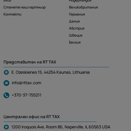
Блог
Нидерландия
Станете наш партньор
Великобритания
Контакти
Германия
Дания
Австрия
Швеция
Белгия
Представител на RT TAX
E. Ozeskienes 15, 44254 Kaunas, Lithuania
info@rttax.com
+370-37-755211
Централен офис на RT TAX
1200 Iroquois Ave, Room 86, Naperville, IL 60563 USA