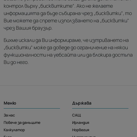
контрол върху „бисквитките“. Ако не желаете
информацията да бъде събирана чрез „бисквитки“, то
Вие можете да спрете използването на „бисквитки“
чрез Вашия браузър.
Бихме искали да Ви информираме, че изтриването на
„бисквитки“ може да доведе до ограничение на някои
функционалности на уебсайта или да блокира достъпа
Ви до него.
Меню
Държава
За нас
САЩ
Повече за данъците
Ирландия
Калкулатор
Норвегия