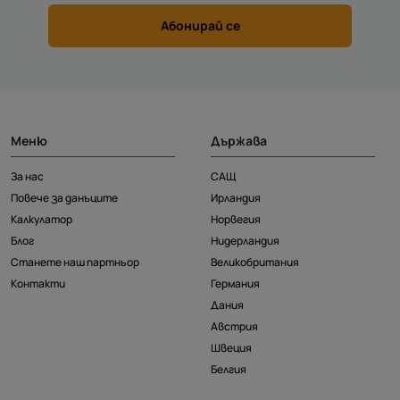
Абонирай се
Меню
Държава
За нас
САЩ
Повече за данъците
Ирландия
Калкулатор
Норвегия
Блог
Нидерландия
Станете наш партньор
Великобритания
Контакти
Германия
Дания
Австрия
Швеция
Белгия