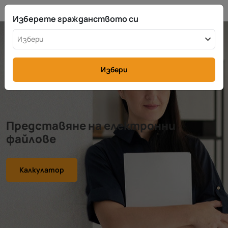
BG
info@rttax.com
+370-37-755211
Изберете гражданството си
Избери
Избери
Представяне на електронни
файлове
Калкулатор