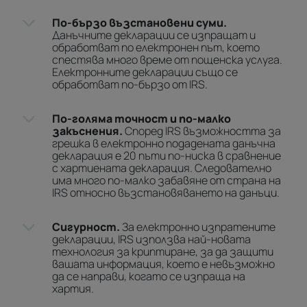
По-бързо възстановени суми.
Данъчните декларации се изпращат и
обработват по електронен път, което
спестява много време от пощенска услуга.
Електронните декларации също се
обработват по-бързо от IRS.
По-голяма точност и по-малко
закъснения.
Според IRS възможността за
грешка в електронно подадената данъчна
декларация е 20 пъти по-ниска в сравнение
с хартиената декларация. Следователно
има много по-малко забавяне от страна на
IRS относно възстановяването на данъци.
Сигурност.
За електронно изпратените
декларации, IRS използва най-новата
технология за криптиране, за да защити
вашата информация, което е невъзможно
да се направи, когато се изпраща на
хартия.