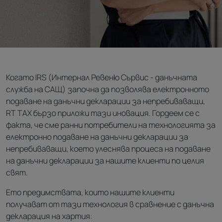
Когато IRS (Интернал Ревеню Сървис - данъчната
служба на САЩ) започна да позволява електронното
подаване на данъчни декларации за непребиваващи,
RT TAX бързо приложи тази иновация. Гордеем се с
факта, че сме ранни потребители на технологията за
електронно подаване на данъчни декларации за
непребиваващи, което улеснява процеса на подаване
на данъчни декларации за нашите клиенти по целия
свят.
Ето предимствата, които нашите клиенти
получават от тази технология в сравнение с данъчна
декларация на хартия: