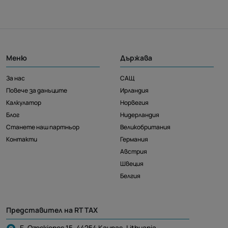
Меню
Държава
За нас
САЩ
Повече за данъците
Ирландия
Калкулатор
Норвегия
Блог
Нидерландия
Станете наш партньор
Великобритания
Контакти
Германия
Австрия
Швеция
Белгия
Представител на RT TAX
E. Ozeskienes 15, 44254 Kaunas, Lithuania