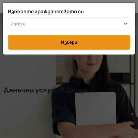
BG
info@rttax.com
+370-37-755211
Изберете гражданството си
Избери
Избери
Данъчни услуги в Дания