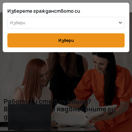
BG
info@rttax.com
+370-37-755211
Изберете гражданството си
Избери
Избери
Работили сте в чужбина?
Възстановете надвнесените си
данъци
Изберете държава, за да научите повече