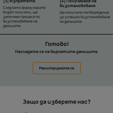
[3] Изпратете
[4] Получаване на
възстановяване
След като формулярите
бъдат получени, ще
Ще получите потвърждение
започнем процеса по
за успешно възстановяване
възстановяване на
на данъците.
данъците.
Готово!
Насладете се на върнатите данъците.
Регистрирайте се
Защо да изберете нас?