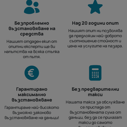
Безпроблемно
Над 20 години опит
възстановяване на
Нашият опит ни позволява
средства
да предложим най-доброто
съотношение стойност и
Нашият отдаден екип от
цена на услугите на пазара.
опитни експерти ще ви
напътства на всяка стъпка
от пътя.
Гарантирано
Без предварителни
максимално
такси
възстановяване
Нашата такса за обслужване
се приспада от
Гарантираме най-високото
възстановената сума от
възможно законово
данъци, без да се прилагат
възстановяване на данъци!
такси до самото