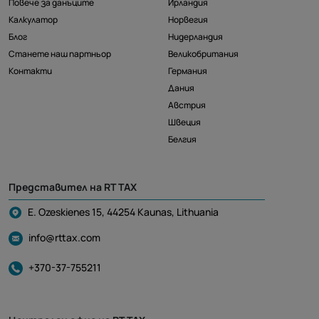
Повече за данъците
Ирландия
Калкулатор
Норвегия
Блог
Нидерландия
Станете наш партньор
Великобритания
Контакти
Германия
Дания
Австрия
Швеция
Белгия
Представител на RT TAX
E. Ozeskienes 15, 44254 Kaunas, Lithuania
info@rttax.com
+370-37-755211