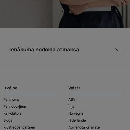
Ienākuma nodokļa atmaksa
Izvēlne
Valsts
Par mums
ASV
Par nodokļiem
Īrija
Kalkulators
Norvēģija
Blogs
Nīderlande
Kļūstiet par partneri
Apvienotā Karaliste