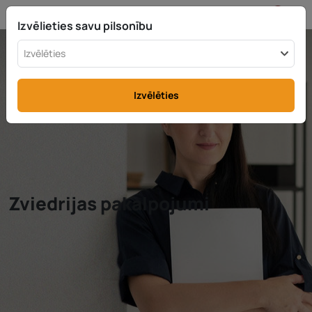
LV
info@rttax.com
+370-37-755211
Izvēlieties savu pilsonību
Izvēlēties
Izvēlēties
Zviedrijas pakalpojumi