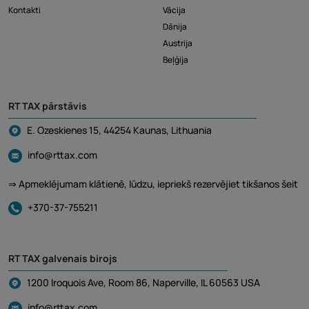
Kontakti
Vācija
Dānija
Austrija
Beļģija
RT TAX pārstāvis
E. Ozeskienes 15, 44254 Kaunas, Lithuania
info@rttax.com
⇒ Apmeklējumam klātienē, lūdzu, iepriekš rezervējiet tikšanos šeit
+370-37-755211
RT TAX galvenais birojs
1200 Iroquois Ave, Room 86, Naperville, IL 60563 USA
info@rttax.com