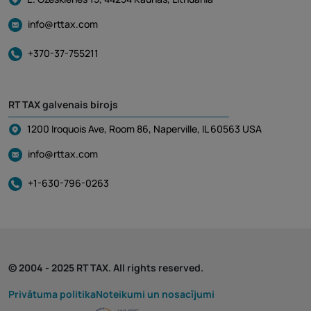
info@rttax.com
+370-37-755211
RT TAX galvenais birojs
1200 Iroquois Ave, Room 86, Naperville, IL 60563 USA
info@rttax.com
+1-630-796-0263
© 2004 - 2025 RT TAX. All rights reserved.
Privātuma politika
Noteikumi un nosacījumi