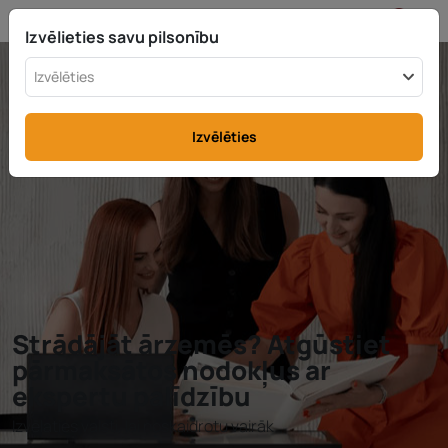
LV
info@rttax.com
+370-37-755211
Izvēlieties savu pilsonību
Izvēlēties
Izvēlēties
Strādājāt ārzemēs? Atgūstiet
pārmaksātos nodokļus ar
ekspertu palīdzību
Izvēlaties valsti, lai noskaidrotu vairāk