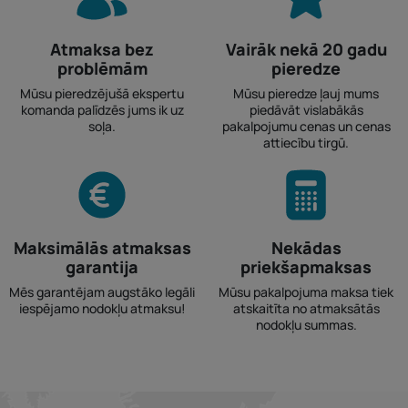
Atmaksa bez
Vairāk nekā 20 gadu
problēmām
pieredze
Mūsu pieredzējušā ekspertu
Mūsu pieredze ļauj mums
komanda palīdzēs jums ik uz
piedāvāt vislabākās
soļa.
pakalpojumu cenas un cenas
attiecību tirgū.
Maksimālās atmaksas
Nekādas
garantija
priekšapmaksas
Mēs garantējam augstāko legāli
Mūsu pakalpojuma maksa tiek
iespējamo nodokļu atmaksu!
atskaitīta no atmaksātās
nodokļu summas.