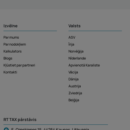
Izvēlne
Valsts
Par mums
ASV
Par nodokļiem
Īrija
Kalkulators
Norvēģija
Blogs
Nīderlande
Kļūstiet par partneri
Apvienotā Karaliste
Kontakti
Vācija
Dānija
Austrija
Zviedrija
Beļģija
RT TAX pārstāvis
E. Ozeskienes 15, 44254 Kaunas, Lithuania