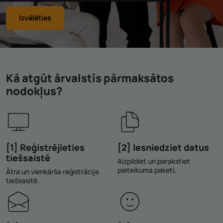
Izvēlēties
Kā atgūt ārvalstīs pārmaksātos
nodokļus?
[1] Reģistrējieties
[2] Iesniedziet datus
tiešsaistē
Aizpildiet un parakstiet
pieteikuma paketi.
Ātra un vienkārša reģistrācija
tiešsaistē.