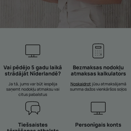
Vai pēdējo 5 gadu laikā
Bezmaksas nodokļu
strādājāt Nīderlandē?
atmaksas kalkulators
Ja tā, jums var būt iespēja
Noskaidrot
jūsu atmaksājamā
saņemt nodokļu atmaksu vai
summa dažos vienkāršos soļos
citus pabalstus
Tiešsaistes
Personīgais konts
tērzēšanas atbalsts