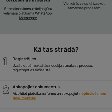
Vienkāršs veids kā izsekot
atmaksas procesam
Bezmaksas konsultācijas jūsu
vēlamajā platformā
WhatsApp,
Messenger
Kā tas strādā?
Reģistrējies
Uzsāciet pārmaksātās nodokļu atmaksas procesu,
reģistrējoties tiešsaistē.
Apkopojiet dokumentus
Aizpildiet pieteikuma formu un apkopojiet
nepieciešamos
dokumentus: