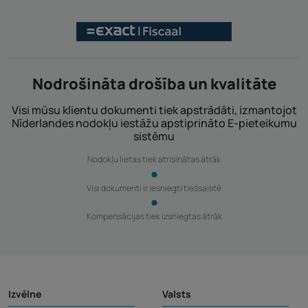
Nodrošināta drošība un kvalitāte
Visi mūsu klientu dokumenti tiek apstrādāti, izmantojot
Nīderlandes nodokļu iestāžu apstiprināto E-pieteikumu
sistēmu
Nodokļu lietas tiek atrisinātas ātrāk
Visi dokumenti ir iesniegti tiešsaistē
Kompensācijas tiek izsniegtas ātrāk
Izvēlne
Valsts