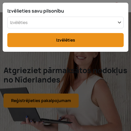
LV
info@rttax.com
+370-37-755211
Izvēlieties savu pilsonību
Izvēlēties
Izvēlēties
Atgrieziet pārmaksātos nodokļus
no Nīderlandes
Reģistrējieties pakalpojumam