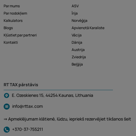
Par mums
ASV
Par nodokļiem
Īrija
Kalkulators
Norvēģija
Blogs
Apvienotā Karaliste
Kļūstiet par partneri
Vācija
Kontakti
Dānija
Austrija
Zviedrija
Beļģija
RT TAX pārstāvis
E. Ozeskienes 15, 44254 Kaunas, Lithuania
info@rttax.com
⇒ Apmeklējumam klātienē, lūdzu, iepriekš rezervējiet tikšanos šeit
+370-37-755211