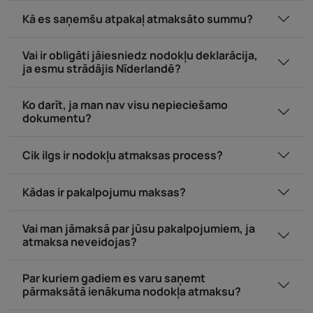
Kā es saņemšu atpakaļ atmaksāto summu?
Vai ir obligāti jāiesniedz nodokļu deklarācija,
ja esmu strādājis Nīderlandē?
Ko darīt, ja man nav visu nepieciešamo
dokumentu?
Cik ilgs ir nodokļu atmaksas process?
Kādas ir pakalpojumu maksas?
Vai man jāmaksā par jūsu pakalpojumiem, ja
atmaksa neveidojas?
Par kuriem gadiem es varu saņemt
pārmaksātā ienākuma nodokļa atmaksu?