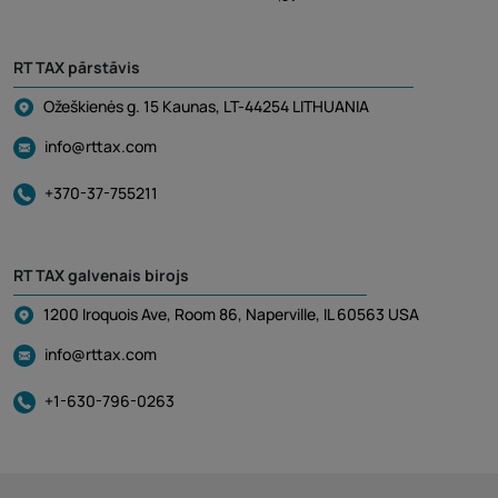
RT TAX pārstāvis
Ožeškienės g. 15 Kaunas, LT-44254 LITHUANIA
info@rttax.com
+370-37-755211
RT TAX galvenais birojs
1200 Iroquois Ave, Room 86, Naperville, IL 60563 USA
info@rttax.com
+1-630-796-0263