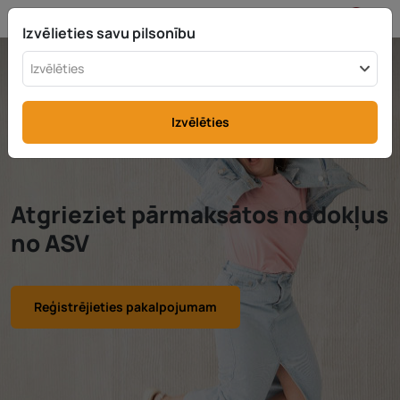
LV
info@rttax.com
+370-37-755211
Izvēlieties savu pilsonību
Izvēlēties
Izvēlēties
Atgrieziet pārmaksātos nodokļus
no ASV
Reģistrējieties pakalpojumam