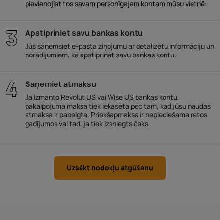
pievienojiet tos savam personīgajam kontam mūsu vietnē:
Apstipriniet savu bankas kontu
Jūs saņemsiet e-pasta ziņojumu ar detalizētu informāciju un
norādījumiem, kā apstiprināt savu bankas kontu.
Saņemiet atmaksu
Ja izmanto Revolut US vai Wise US bankas kontu,
pakalpojuma maksa tiek iekasēta pēc tam, kad jūsu naudas
atmaksa ir pabeigta. Priekšapmaksa ir nepieciešama retos
gadījumos vai tad, ja tiek izsniegts čeks.
Uzsākt nodokļu atgūšanu