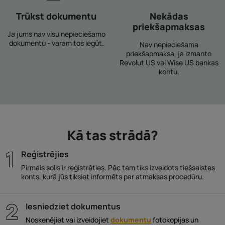
Trūkst dokumentu
Nekādas
priekšapmaksas
Ja jums nav visu nepieciešamo
dokumentu - varam tos iegūt.
Nav nepieciešama
priekšapmaksa, ja izmanto
Revolut US vai Wise US bankas
kontu.
Kā tas strādā?
Reģistrējies
Pirmais solis ir reģistrēties. Pēc tam tiks izveidots tiešsaistes
konts, kurā jūs tiksiet informēts par atmaksas procedūru.
Iesniedziet dokumentus
Noskenējiet vai izveidojiet
dokumentu
fotokopijas un