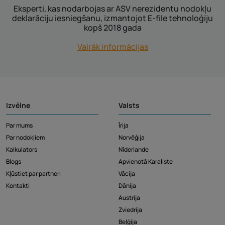
Eksperti, kas nodarbojas ar ASV nerezidentu nodokļu
deklarāciju iesniegšanu, izmantojot E-file tehnoloģiju
kopš 2018 gada
Vairāk informācijas
Izvēlne
Valsts
Par mums
Īrija
Par nodokļiem
Norvēģija
Kalkulators
Nīderlande
Blogs
Apvienotā Karaliste
Kļūstiet par partneri
Vācija
Kontakti
Dānija
Austrija
Zviedrija
Beļģija