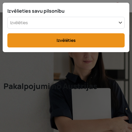
LV
info@rttax.com
+370-37-755211
Izvēlieties savu pilsonību
Izvēlēties
Izvēlēties
Pakalpojumi no Austrijas