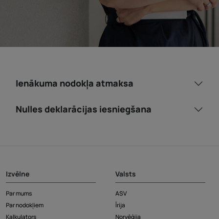
Ienākuma nodokļa atmaksa
Nulles deklarācijas iesniegšana
Izvēlne
Valsts
Par mums
ASV
Par nodokļiem
Īrija
Kalkulators
Norvēģija