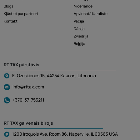
Blogs
Nīderlande
Kļūstiet par partneri
Apvienotā Karaliste
Kontakti
Vācija
Dānija
Zviedrija
Beļģija
RT TAX pārstāvis
E. Ozeskienes 15, 44254 Kaunas, Lithuania
info@rttax.com
+370-37-755211
RT TAX galvenais birojs
1200 Iroquois Ave, Room 86, Naperville, IL 60563 USA