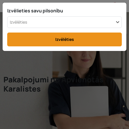
LV
info@rttax.com
+370-37-755211
Izvēlieties savu pilsonību
Izvēlēties
Izvēlēties
Pakalpojumi no Apvienotās
Karalistes