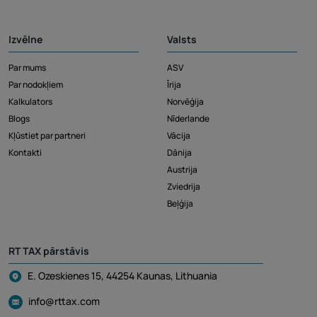
Izvēlne
Valsts
Par mums
ASV
Par nodokļiem
Īrija
Kalkulators
Norvēģija
Blogs
Nīderlande
Kļūstiet par partneri
Vācija
Kontakti
Dānija
Austrija
Zviedrija
Beļģija
RT TAX pārstāvis
E. Ozeskienes 15, 44254 Kaunas, Lithuania
info@rttax.com