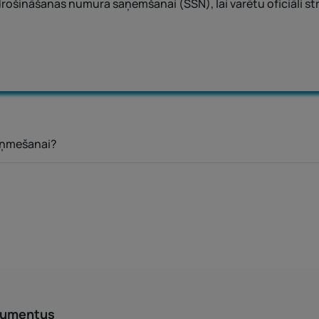
pdrošināšanas numura saņemšanai (SSN), lai varētu oficiāli s
saņmešanai?
kumentus