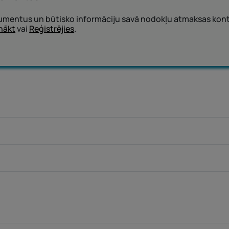
mentus un būtisko informāciju savā nodokļu atmaksas kontā
nākt
vai
Reģistrējies
.