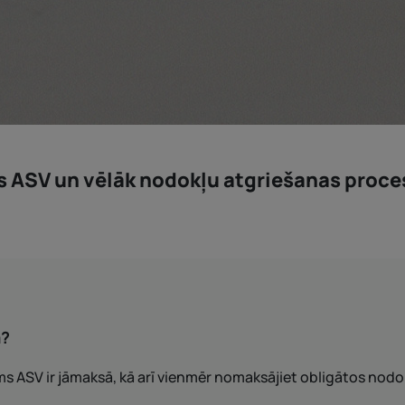
s ASV un vēlāk nodokļu atgriešanas process
ā?
ms ASV ir jāmaksā, kā arī vienmēr nomaksājiet obligātos nodo