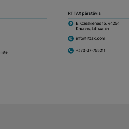
RT TAX pārstāvis
E. Ozeskienes 15, 44254
Kaunas, Lithuania
info@rttax.com
+370-37-755211
liste