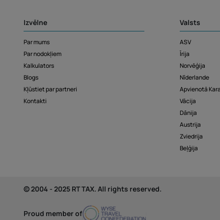
Izvēlne
Valsts
Par mums
ASV
Par nodokļiem
Īrija
Kalkulators
Norvēģija
Blogs
Nīderlande
Kļūstiet par partneri
Apvienotā Kara
Kontakti
Vācija
Dānija
Austrija
Zviedrija
Beļģija
© 2004 - 2025 RT TAX. All rights reserved.
Proud member of