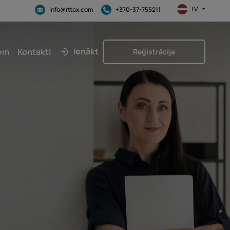
LV
info@rttax.com
+370-37-755211
Ienākt
iem
Kontakti
Reģistrācija