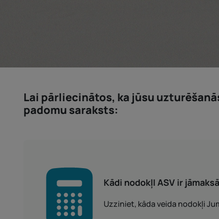
Lai pārliecinātos, ka jūsu uzturēšanā
padomu saraksts:
Kādi nodokļI ASV ir jāmaks
Uzziniet, kāda veida nodokļi Ju