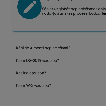
Sāciet uzglabāt nepieciešamos doku
nodokļu atmakas procesā. Lūdzu,
Ie
Kādi dokumenti nepieciešami?
Kas ir DS-2019 veidlapa?
Kas ir algas lapa?
Kas ir W-2 veidlapa?