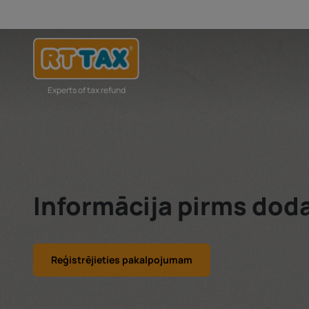
Experts of tax refund
Informācija pirms dod
Reģistrējieties pakalpojumam