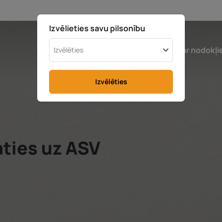
Izvēlieties savu pilsonību
Izvēlieties valsti
Kalkulators
Par nodokļ
Izvēlēties
Izvēlēties
aties uz ASV