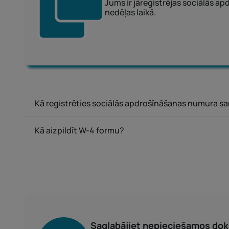
Jums ir jāreģistrējas sociālās a
nedēļas laikā.
Kā registrēties sociālās apdrošīnāšanas numura 
Kā aizpildīt W-4 formu?
Saglabājiet nepieciešamos do