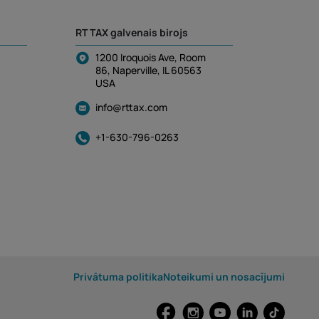
RT TAX galvenais birojs
1200 Iroquois Ave, Room
86, Naperville, IL 60563
USA
info@rttax.com
+1-630-796-0263
Privātuma politika
Noteikumi un nosacījumi