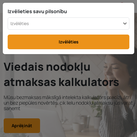
LV
info@rttax.com
+370-37-755211
Izvēlieties savu pilsonību
Izvēlēties
Izvēlēties
Jaunums!
Viedais nodokļu
atmaksas kalkulators
Mūsu bezmaksas mākslīgā intelekta kalkulators precīzi, ātri
un bez piepūles novērtēs, cik lielu nodokļu atmaksu jūs varat
saņemt
Aprēķināt