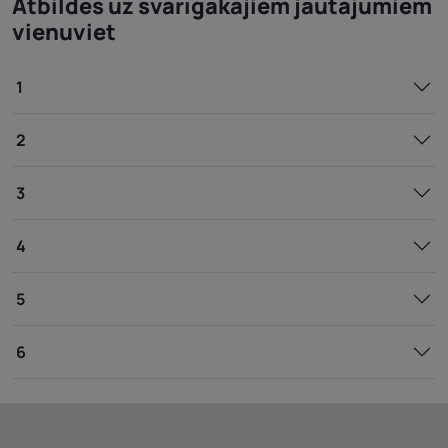
Atbildes uz svarīgākajiem jautājumiem
vienuviet
1
2
3
4
5
6