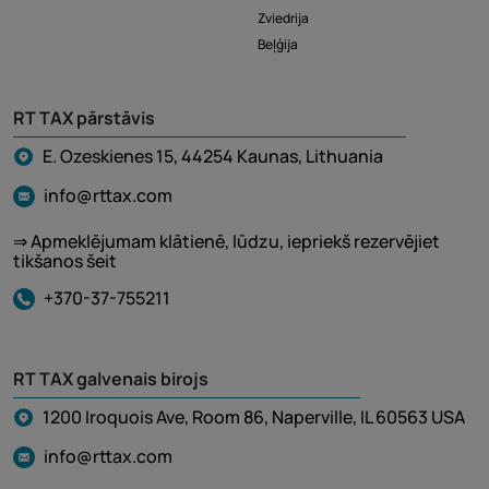
Zviedrija
Beļģija
RT TAX pārstāvis
E. Ozeskienes 15, 44254 Kaunas, Lithuania
info@rttax.com
⇒ Apmeklējumam klātienē, lūdzu, iepriekš rezervējiet
tikšanos šeit
+370-37-755211
RT TAX galvenais birojs
1200 Iroquois Ave, Room 86, Naperville, IL 60563 USA
info@rttax.com