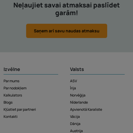
Neļaujiet savai atmaksai paslīdet
garām!
Saņem arī savu naudas atmaksu
Izvēlne
Valsts
Par mums
ASV
Par nodokļiem
Īrija
Kalkulators
Norvēģija
Blogs
Nīderlande
Kļūstiet par partneri
Apvienotā Karaliste
Kontakti
Vācija
Dānija
Austrija