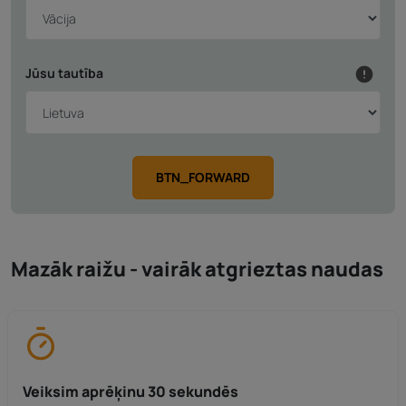
Jūsu tautība
BTN_FORWARD
Mazāk raižu - vairāk atgrieztas naudas
Veiksim aprēķinu 30 sekundēs