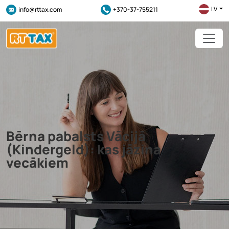
LV
info@rttax.com
+370-37-755211
Bērna pabalsts Vācijā
(Kindergeld): kas jāzina
vecākiem