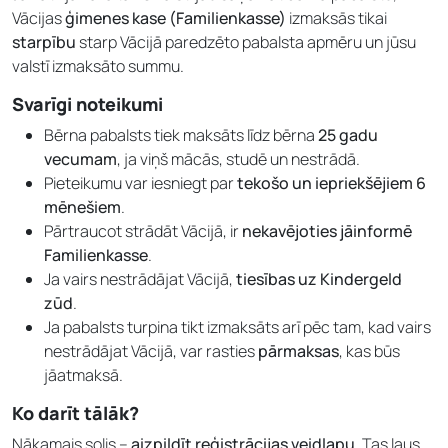
Vācijas
ģimenes kase (Familienkasse)
izmaksās tikai
starpību
starp Vācijā paredzēto pabalsta apmēru un jūsu
valstī izmaksāto summu.
Svarīgi noteikumi
Bērna pabalsts tiek maksāts līdz bērna
25 gadu
vecumam
, ja viņš mācās, studē un nestrādā.
Pieteikumu var iesniegt par
tekošo un iepriekšējiem 6
mēnešiem
.
Pārtraucot strādāt Vācijā, ir
nekavējoties jāinformē
Familienkasse
.
Ja vairs nestrādājat Vācijā,
tiesības uz Kindergeld
zūd
.
Ja pabalsts turpina tikt izmaksāts arī pēc tam, kad vairs
nestrādājat Vācijā, var rasties
pārmaksas
, kas būs
jāatmaksā.
Ko darīt tālāk?
Nākamais solis –
aizpildīt reģistrācijas veidlapu
. Tas ļaus