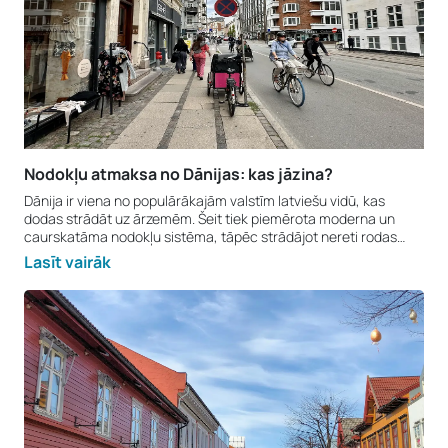
Nodokļu atmaksa no Dānijas: kas jāzina?
Dānija ir viena no populārākajām valstīm latviešu vidū, kas
dodas strādāt uz ārzemēm. Šeit tiek piemērota moderna un
caurskatāma nodokļu sistēma, tāpēc strādājot nereti rodas
nodokļu pārmaksa, ko iespējams atgūt. Tomēr daudzi darbinieki
Lasīt vairāk
nezina, ar ko sākt un kādi dokumenti ir vajadzīgi. Kas ir
Årsopgørelse forma? Katru gadu marta mēnesī Dānijas nodokļu
dienests SKAT publicē gada ienākumu pārskatu – Årsopgørelse.
Tajā norādīts, cik daudz esat nopelnījuši, cik nodokļus
samaksājuši un vai jums pienākas nodokļu atmaksa. Saņemot
šo dokumentu, ir svarīgi pārbaudīt, vai darba devēja sniegtie
dati ir pareizi un vai ir piemērotas visas jums pienākošās
atlaides. Pēc Årsopgørelse saņemšanas varat sazināties ar RT
Tax – mūsu speciālisti nodrošinās pieslēgšanos SKAT sistēmai,
pārbaudīs jūsu nodokļu situāciju, aprēķinās iespējamo