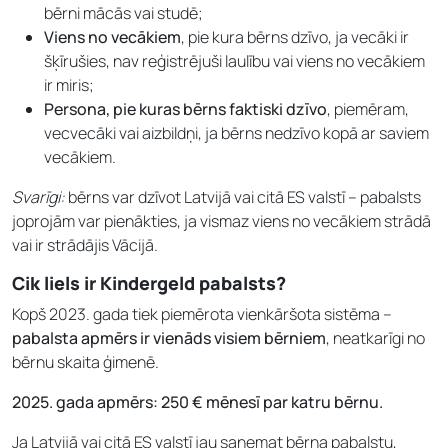
bērni mācās vai studē;
Viens no vecākiem
, pie kura bērns dzīvo, ja vecāki ir
šķīrušies, nav reģistrējuši laulību vai viens no vecākiem
ir miris;
Persona, pie kuras bērns faktiski dzīvo
, piemēram,
vecvecāki vai aizbildņi, ja bērns nedzīvo kopā ar saviem
vecākiem.
Svarīgi:
bērns var dzīvot Latvijā vai citā ES valstī – pabalsts
joprojām var pienākties, ja vismaz viens no vecākiem strādā
vai ir strādājis Vācijā.
Cik liels ir Kindergeld pabalsts?
Kopš 2023. gada tiek piemērota vienkāršota sistēma –
pabalsta apmērs ir vienāds visiem bērniem
, neatkarīgi no
bērnu skaita ģimenē.
2025. gada apmērs:
250 € mēnesī par katru bērnu.
Ja Latvijā vai citā ES valstī jau saņemat bērna pabalstu,