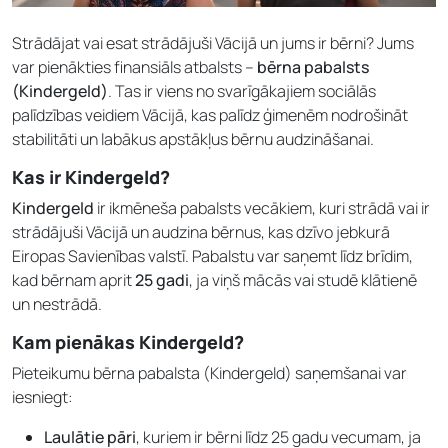
Strādājat vai esat strādājuši Vācijā un jums ir bērni? Jums
var pienākties finansiāls atbalsts –
bērna pabalsts
(Kindergeld)
. Tas ir viens no svarīgākajiem sociālās
palīdzības veidiem Vācijā, kas palīdz ģimenēm nodrošināt
stabilitāti un labākus apstākļus bērnu audzināšanai.
Kas ir Kindergeld?
Kindergeld
ir ikmēneša pabalsts vecākiem, kuri strādā vai ir
strādājuši Vācijā un audzina bērnus, kas dzīvo jebkurā
Eiropas Savienības valstī. Pabalstu var saņemt līdz brīdim,
kad bērnam aprit
25 gadi
, ja viņš mācās vai studē klātienē
un nestrādā.
Kam pienākas Kindergeld?
Pieteikumu bērna pabalsta (Kindergeld) saņemšanai var
iesniegt:
Laulātie pāri
, kuriem ir bērni līdz 25 gadu vecumam, ja