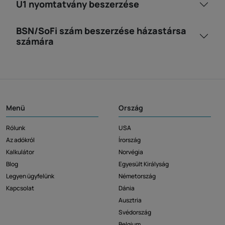
U1 nyomtatvány beszerzése
BSN/SoFi szám beszerzése házastársa
számára
Menü
Ország
Rólunk
USA
Az adókról
Írország
Kalkulátor
Norvégia
Blog
Egyesült Királyság
Legyen ügyfelünk
Németország
Kapcsolat
Dánia
Ausztria
Svédország
Belgium