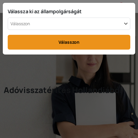
HU
info@rttax.com
+370-37-755211
Válassza ki az állampolgárságát
Válasszon
Válasszon
Adóvisszatérítés Hollandiából