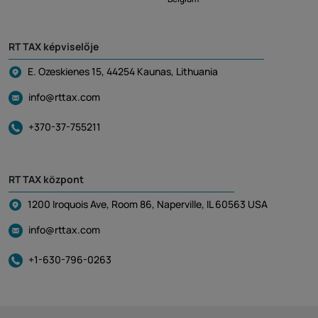
RT TAX képviselője
E. Ozeskienes 15, 44254 Kaunas, Lithuania
info@rttax.com
+370-37-755211
RT TAX központ
1200 Iroquois Ave, Room 86, Naperville, IL 60563 USA
info@rttax.com
+1-630-796-0263