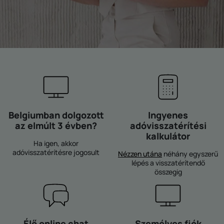
Belgiumban dolgozott
Ingyenes
az elmúlt 3 évben?
adóvisszatérítési
kalkulátor
Ha igen, akkor
adóvisszatérítésre jogosult
Nézzen utána
néhány egyszerű
lépés a visszatérítendő
összegig
Élő online chat
Személyes fiók