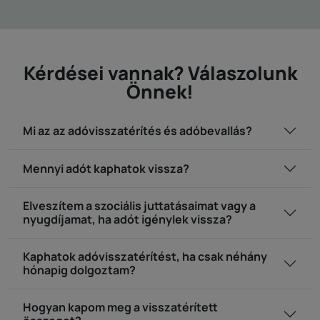
Kérdései vannak? Válaszolunk
Önnek!
Mi az az adóvisszatérítés és adóbevallás?
Mennyi adót kaphatok vissza?
Elveszítem a szociális juttatásaimat vagy a
nyugdíjamat, ha adót igénylek vissza?
Kaphatok adóvisszatérítést, ha csak néhány
hónapig dolgoztam?
Hogyan kapom meg a visszatérített