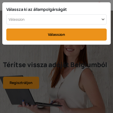
HU
info@rttax.com
+370-37-755211
Válassza ki az állampolgárságát
Válasszon
Válasszon
Térítse vissza adóját Belgiumból
Regisztráljon