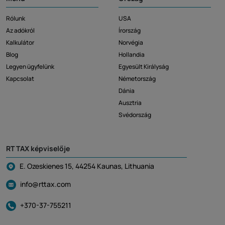
Rólunk
USA
Az adókról
Írország
Kalkulátor
Norvégia
Blog
Hollandia
Legyen ügyfelünk
Egyesült Királyság
Kapcsolat
Németország
Dánia
Ausztria
Svédország
RT TAX képviselője
E. Ozeskienes 15, 44254 Kaunas, Lithuania
info@rttax.com
+370-37-755211