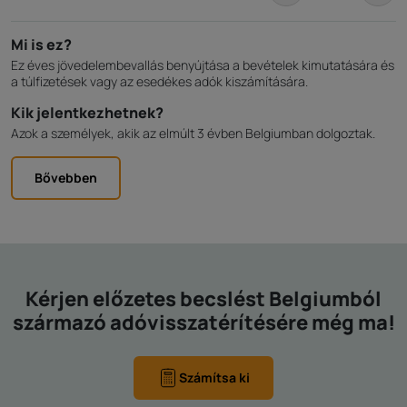
Mi is ez?
Ez éves jövedelembevallás benyújtása a bevételek kimutatására és
a túlfizetések vagy az esedékes adók kiszámítására.
Kik jelentkezhetnek?
Azok a személyek, akik az elmúlt 3 évben Belgiumban dolgoztak.
Bővebben
Kérjen előzetes becslést Belgiumból
származó adóvisszatérítésére még ma!
Számítsa ki