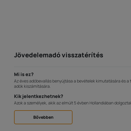
Jövedelemadó visszatérítés
Mi is ez?
Az éves adóbevallás benyújtása a bevételek kimutatására és a 
adók kiszámítására.
Kik jelentkezhetnek?
Azok a személyek, akik az elmúlt 5 évben Hollandiában dolgozta
Bővebben