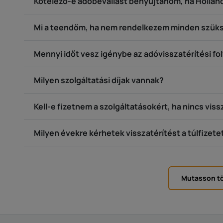
Kötelező-e adóbevallást benyújtanom, ha Holla
Mi a teendőm, ha nem rendelkezem minden szü
Mennyi időt vesz igénybe az adóvisszatérítési f
Milyen szolgáltatási díjak vannak?
Kell-e fizetnem a szolgáltatásokért, ha nincs vis
Milyen évekre kérhetek visszatérítést a túlfizete
Mutasson tö