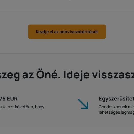
Kezdje el az adóvisszatérítését
szeg az Öné. Ideje visszas
975 EUR
Egyszerűsítet
ink, azt követően, hogy
Gondoskodunk mind
lehetséges legmag