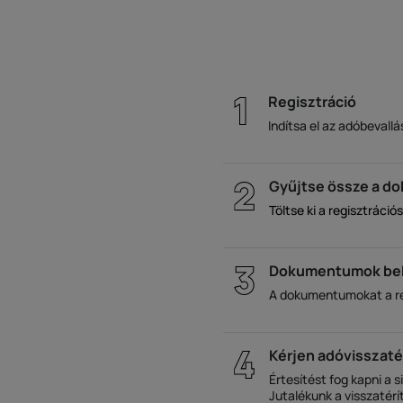
Regisztráció
Indítsa el az adóbevallá
Gyűjtse össze a 
Töltse ki a regisztráció
Dokumentumok be
A dokumentumokat a reg
Kérjen adóvisszaté
Értesítést fog kapni a s
Jutalékunk a visszatérí