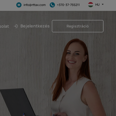
HU
info@rttax.com
+370-37-755211
Bejelentkezés
solat
Regisztráció