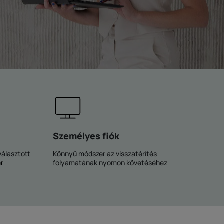
Személyes fiók
választott
Könnyű módszer az visszatérítés
r
folyamatának nyomon követéséhez