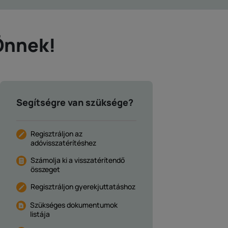
Önnek!
Segítségre van szüksége?
Regisztráljon az
adóvisszatérítéshez
Számolja ki a visszatérítendő
összeget
Regisztráljon gyerekjuttatáshoz
Szükséges dokumentumok
listája