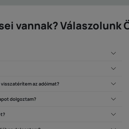
sei vannak? Válaszolunk 
a visszatérítem az adóimat?
napot dolgoztam?
et?