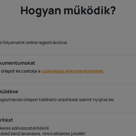
Hogyan működik?
si folyamatot online regisztrációval.
dokumentumokat
s űrlapot és csatolja a
szükséges dokumentumokat:
küldése
isztrációs űrlapon található utasítások szerint nyújtsa be.
rítést
ikeres adóvisszatérítésről.
tésbő kerül levonásra, nincs előzetes jutalék!