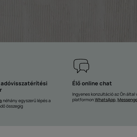
 adóvisszatérítési
Élő online chat
r
Ingyenes konzultáció az Ön által 
platformon
WhatsApp,
Messenge
a
néhány egyszerű lépés a
ndő összegig