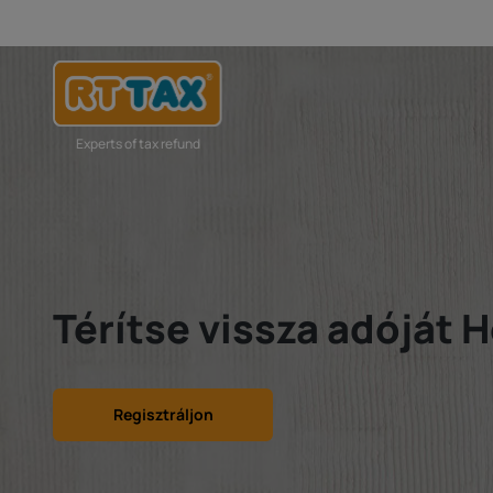
Experts of tax refund
Térítse vissza adóját 
Regisztráljon