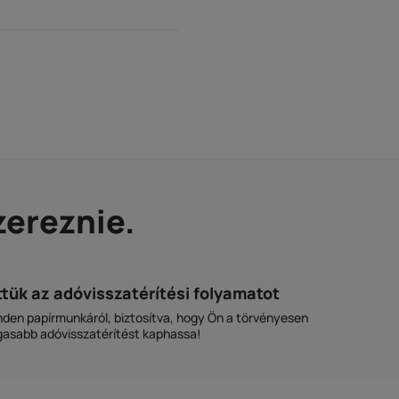
zereznie.
tük az adóvisszatérítési folyamatot
en papírmunkáról, biztosítva, hogy Ön a törvényesen
asabb adóvisszatérítést kaphassa!