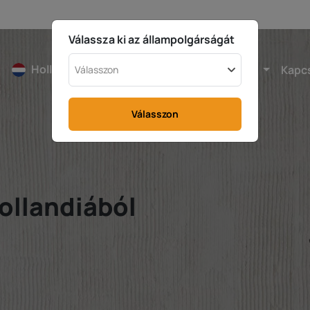
Válassza ki az állampolgárságát
Hollandia
Kalkulátor
Adóvisszatérítés
Kapc
Válasszon
Válasszon
Hollandiából