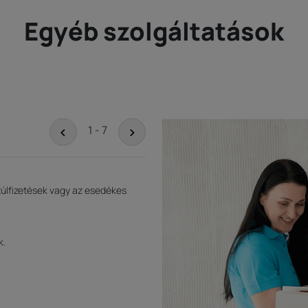
Egyéb szolgáltatások
<
>
1 - 7
túlfizetések vagy az esedékes
k.