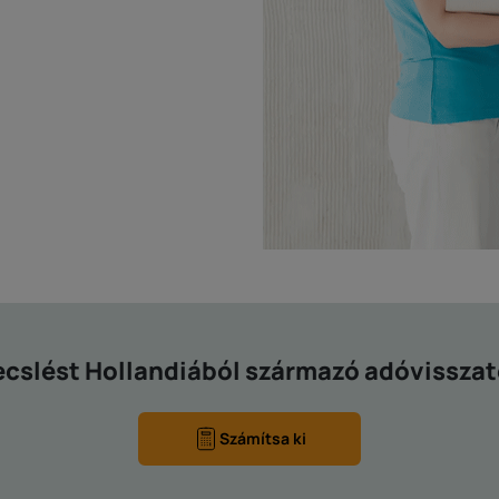
ecslést Hollandiából származó adóvissza
Számítsa ki