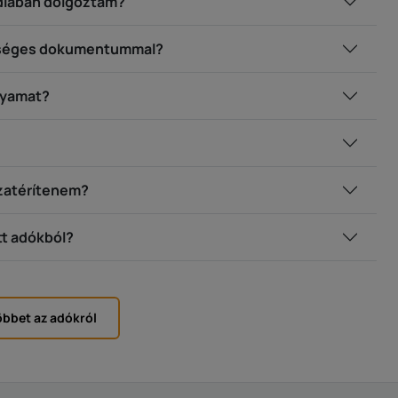
ndiában dolgoztam?
kséges dokumentummal?
olyamat?
szatérítenem?
tt adókból?
bbet az adókról