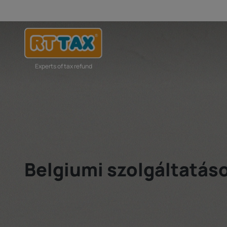
Experts of tax refund
Belgiumi szolgáltatás