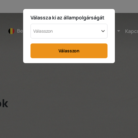
Válassza ki az állampolgárságát
Belgium
Kalkulátor
Adóvisszatérítés
Kapc
Válasszon
Válasszon
ok