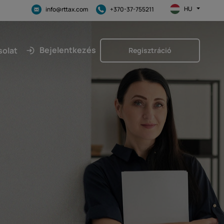
HU
info@rttax.com
+370-37-755211
Bejelentkezés
solat
Regisztráció