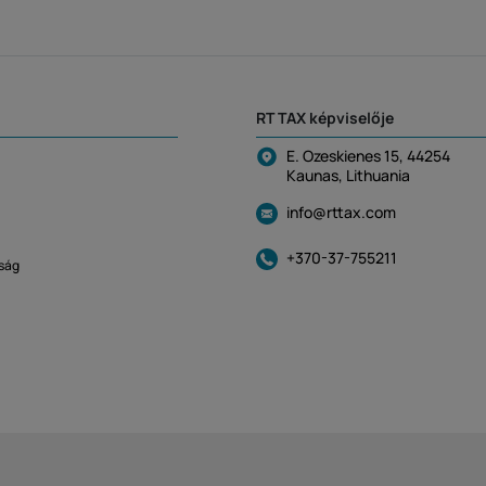
RT TAX képviselője
E. Ozeskienes 15, 44254
Kaunas, Lithuania
info@rttax.com
+370-37-755211
yság