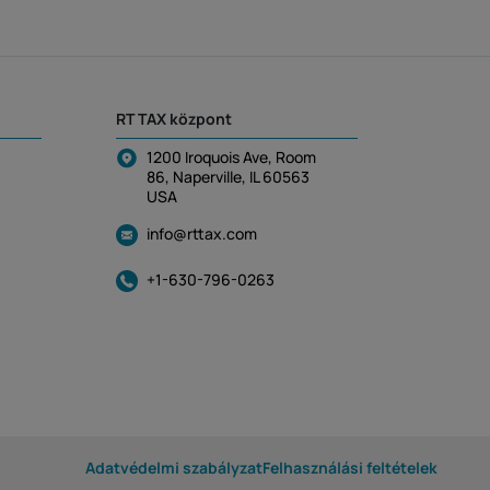
RT TAX központ
1200 Iroquois Ave, Room
86, Naperville, IL 60563
USA
info@rttax.com
+1-630-796-0263
Adatvédelmi szabályzat
Felhasználási feltételek