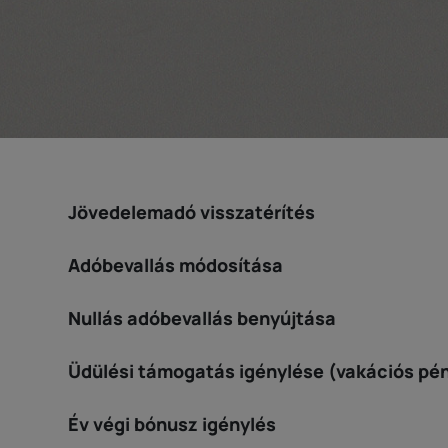
Jövedelemadó visszatérítés
Adóbevallás módosítása
Nullás adóbevallás benyújtása
Üdülési támogatás igénylése (vakációs pé
Év végi bónusz igénylés