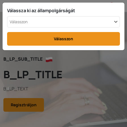
HU
info@rttax.com
+370-37-755211
Válassza ki az állampolgárságát
Válasszon
Válasszon
B_LP_SUB_TITLE
B_LP_TITLE
B_LP_TEXT
Regisztráljon