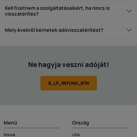
Kell fizetnem a szolgáltatásaikért, ha nincs is
visszatérítés?
Mely évekről kérhetek adóvisszatérítést?
Ne hagyja veszni adóját!
B_LP_REFUND_BTN
Menü
Ország
Rólunk
USA