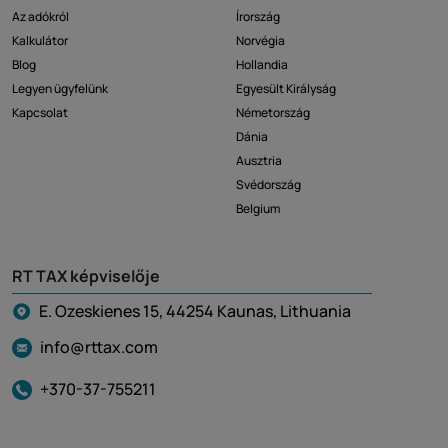
Az adókról
Írország
Kalkulátor
Norvégia
Blog
Hollandia
Legyen ügyfelünk
Egyesült Királyság
Kapcsolat
Németország
Dánia
Ausztria
Svédország
Belgium
RT TAX képviselője
E. Ozeskienes 15, 44254 Kaunas, Lithuania
info@rttax.com
+370-37-755211