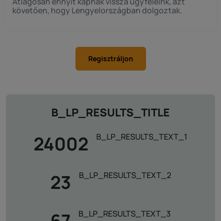
Átlagosan ennyit kapnak vissza ügyfeleink, azt
követően, hogy Lengyelországban dolgoztak.
Regisztráljon
B_LP_RESULTS_TITLE
B_LP_RESULTS_TEXT_1
24002
B_LP_RESULTS_TEXT_2
23
B_LP_RESULTS_TEXT_3
67