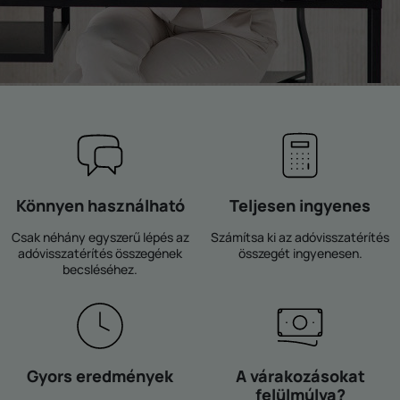
Könnyen használható
Teljesen ingyenes
Csak néhány egyszerű lépés az
Számítsa ki az adóvisszatérítés
adóvisszatérítés összegének
összegét ingyenesen.
becsléséhez.
Gyors eredmények
A várakozásokat
felülmúlva?