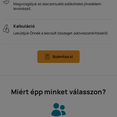
Megvizsgáljuk az alacsonyabb adóköteles jövedelem
levonásait.
Kalkuláció
Leküldjük Önnek a becsült összeget adóvisszatérítéséről.
Számítsa ki
Miért épp minket válasszon?