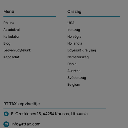
Menü
Ország
Rólunk
USA
Az adókról
Írország
Kalkulátor
Norvégia
Blog
Hollandia
Legyen ügyfelünk
Egyesült Királyság
Kapcsolat
Németország
Dánia
Ausztria
Svédország
Belgium
RT TAX képviselője
E. Ozeskienes 15, 44254 Kaunas, Lithuania
info@rttax.com