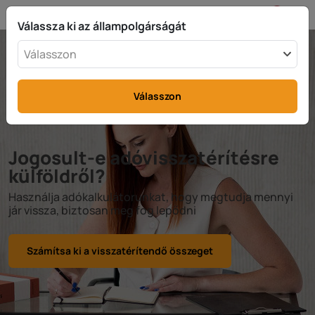
HU
info@rttax.com
+370-37-755211
Válassza ki az állampolgárságát
Válasszon
Válasszon
Jogosult-e adóvisszatérítésre
külföldről?
Használja adókalkulátorunkat, hogy megtudja mennyi
jár vissza, biztosan meg fog lepődni
Számítsa ki a visszatérítendő összeget