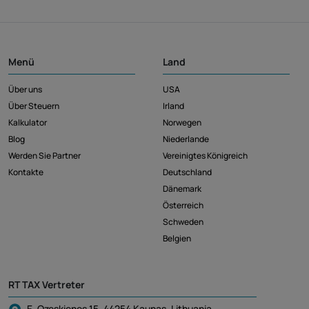
Menü
Land
Über uns
USA
Über Steuern
Irland
Kalkulator
Norwegen
Blog
Niederlande
Werden Sie Partner
Vereinigtes Königreich
Kontakte
Deutschland
Dänemark
Österreich
Schweden
Belgien
RT TAX Vertreter
E. Ozeskienes 15, 44254 Kaunas, Lithuania