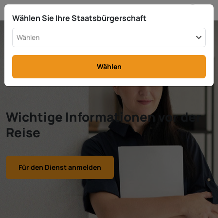
DE
info@rttax.com
+370-37-755211
Wählen Sie Ihre Staatsbürgerschaft
Wählen
Wählen
Wichtige Informationen vor der
Reise
Für den Dienst anmelden