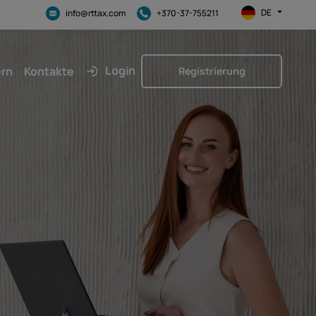
DE
info@rttax.com
+370-37-755211
Login
ern
Kontakte
Registrierung