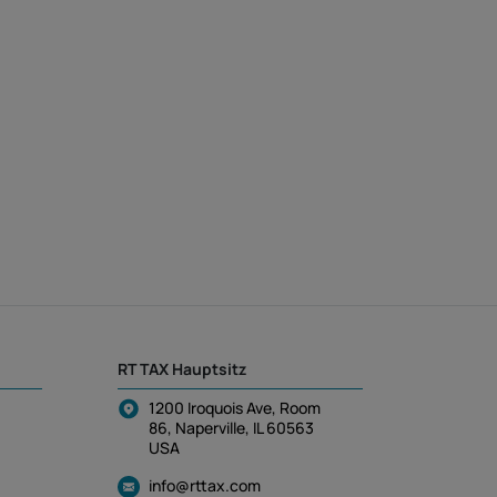
RT TAX Hauptsitz
1200 Iroquois Ave, Room
86, Naperville, IL 60563
USA
info@rttax.com