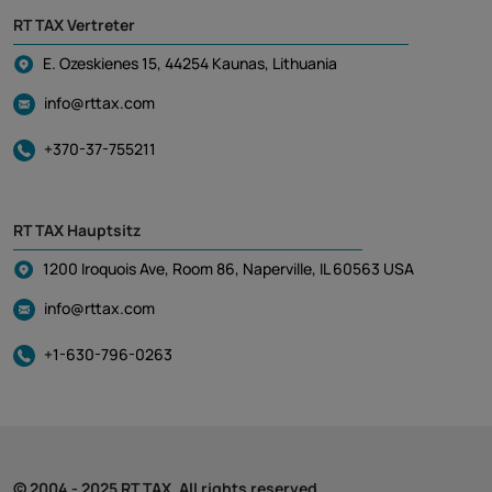
RT TAX Vertreter
E. Ozeskienes 15, 44254 Kaunas, Lithuania
info@rttax.com
+370-37-755211
RT TAX Hauptsitz
1200 Iroquois Ave, Room 86, Naperville, IL 60563 USA
info@rttax.com
+1-630-796-0263
© 2004 - 2025 RT TAX. All rights reserved.