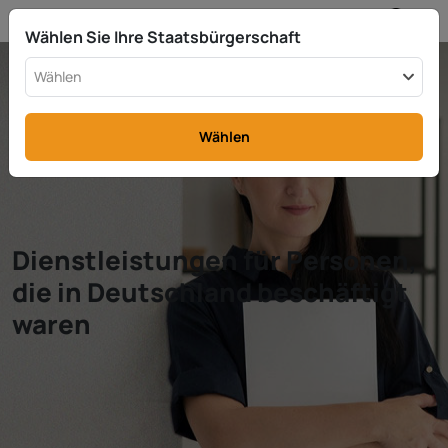
DE
info@rttax.com
+370-37-755211
Wählen Sie Ihre Staatsbürgerschaft
Wählen
Wählen
Dienstleistungen für Personen,
die in Deutschland beschäftigt
waren