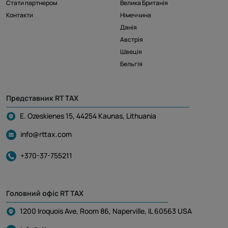
Стати партнером
Велика Британія
Контакти
Німеччина
Данія
Австрія
Швеція
Бельгія
Представник RT TAX
E. Ozeskienes 15, 44254 Kaunas, Lithuania
info@rttax.com
+370-37-755211
Головний офіс RT TAX
1200 Iroquois Ave, Room 86, Naperville, IL 60563 USA