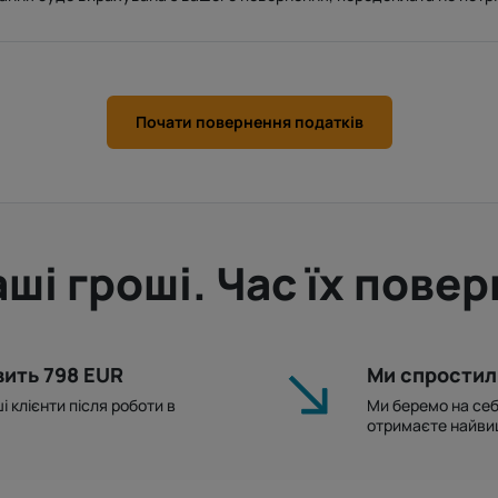
Почати повернення податків
аші гроші. Час їх повер
ить 798 EUR
Ми спростил
 клієнти після роботи в
Ми беремо на себ
отримаєте найви