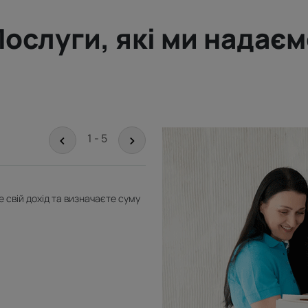
ослуги, які ми надає
<
>
1 - 5
е свій дохід та визначаєте суму