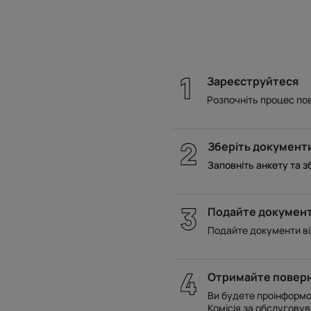
Зареєструйтеся
Розпочніть процес по
Зберіть документ
Заповніть анкету та з
Подайте докумен
Подайте документи від
Отримайте повер
Ви будете проінформо
Комісія за обслугову