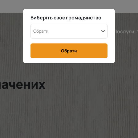
Виберіть своє громадянство
Бельгія
Обрати
Калькулятор
Послуги
Обрати
лачених