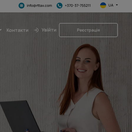
UA
info@rttax.com
+370-37-755211
Увійти
Контакти
Реєстрація