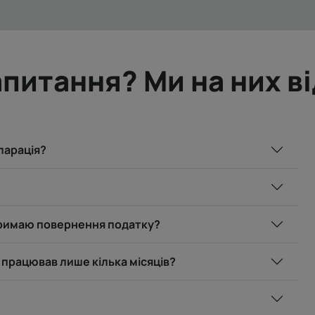
питання? Ми на них в
ларація?
отримаю повернення податку?
працював лише кілька місяців?