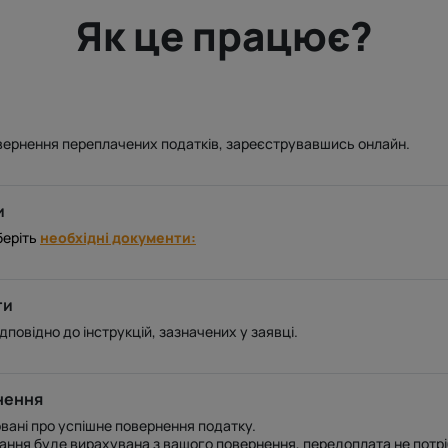
Як це працює?
вернення переплачених податків, зареєструвавшись онлайн.
и
беріть
необхідні документи:
ти
повідно до інструкцій, зазначених у заявці.
нення
вані про успішне повернення податку.
вання буде вирахувана з вашого повернення, передоплата не потрі