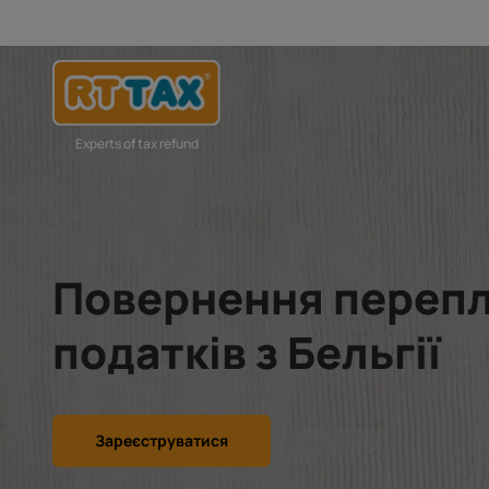
Experts of tax refund
Повернення переп
податків з Бельгії
Зареєструватися