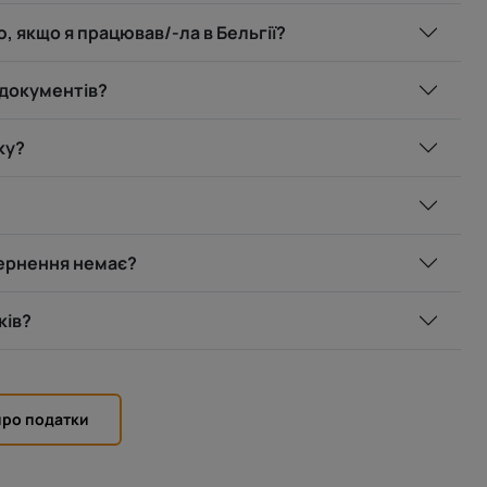
, якщо я працював/-ла в Бельгії?
 документів?
ку?
вернення немає?
ків?
про податки