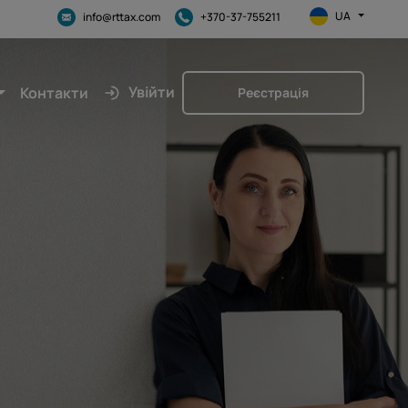
UA
info@rttax.com
+370-37-755211
Увійти
Контакти
Реєстрація