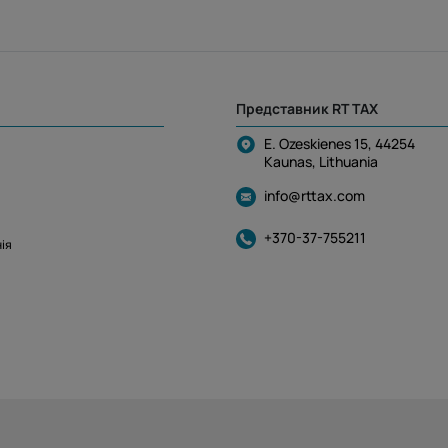
Представник RT TAX
E. Ozeskienes 15, 44254
Kaunas, Lithuania
info@rttax.com
+370-37-755211
ія