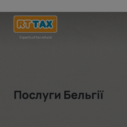
Experts of tax refund
Послуги Бельгії