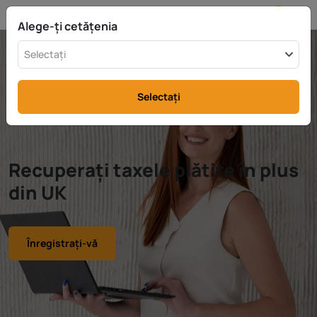
RO
info@rttax.com
+370-37-755211
Alege-ți cetățenia
Selectați
Selectați
Recuperați taxele plătite în plus
din UK
Înregistrați-vă