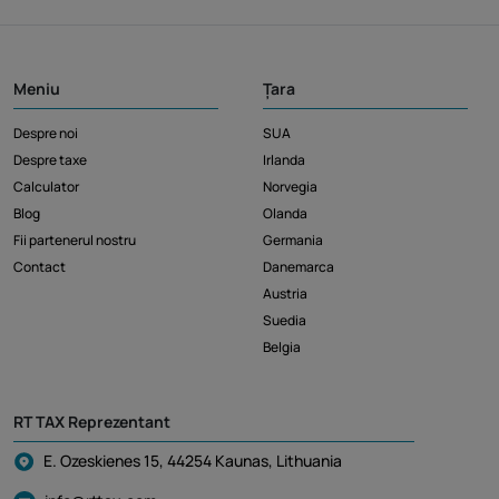
Meniu
Țara
Despre noi
SUA
Despre taxe
Irlanda
Calculator
Norvegia
Blog
Olanda
Fii partenerul nostru
Germania
Contact
Danemarca
Austria
Suedia
Belgia
RT TAX Reprezentant
E. Ozeskienes 15, 44254 Kaunas, Lithuania