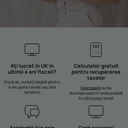
Ați lucrat în UK în
Calculator gratuit
ultimii 4 ani fiscali?
pentru recuperarea
taxelor
Dacă da, sunteți eligibili pentru
a recupera taxele sau alte
Descoperă
suma
beneficii
dumneavoastră rambursabilă
în câțiva pași simpli
Asistență live prin
Cont personal