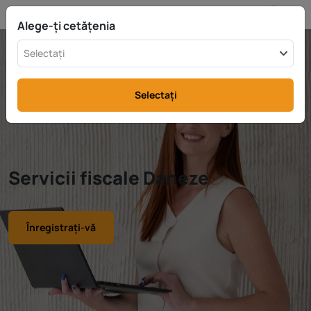
RO
info@rttax.com
+370-37-755211
Alege-ți cetățenia
Selectați
Selectați
Servicii fiscale Daneze
Înregistrați-vă