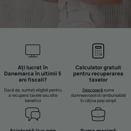
Ați lucrat în
Calculator gratuit
Danemarca în ultimii 5
pentru recuperarea
ani fiscali?
taxelor
Dacă da, sunteți eligibili pentru
Descoperă
suma
a recupera taxele sau alte
dumneavoastră rambursabilă
beneficii
în câțiva pași simpli
Asistență live prin
Suma maximă