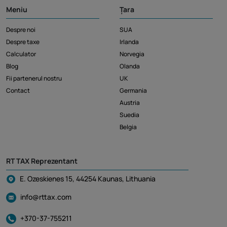
Meniu
Țara
Despre noi
SUA
Despre taxe
Irlanda
Calculator
Norvegia
Blog
Olanda
Fii partenerul nostru
UK
Contact
Germania
Austria
Suedia
Belgia
RT TAX Reprezentant
E. Ozeskienes 15, 44254 Kaunas, Lithuania
info@rttax.com
+370-37-755211