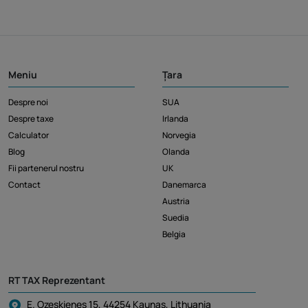
Meniu
Țara
Despre noi
SUA
Despre taxe
Irlanda
Calculator
Norvegia
Blog
Olanda
Fii partenerul nostru
UK
Contact
Danemarca
Austria
Suedia
Belgia
RT TAX Reprezentant
E. Ozeskienes 15, 44254 Kaunas, Lithuania