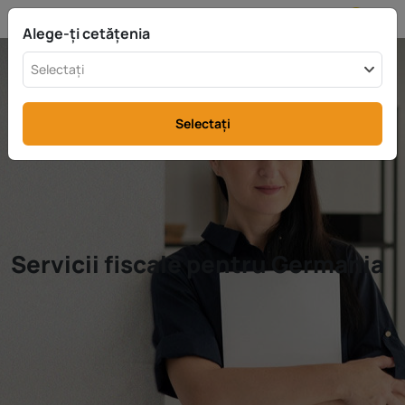
RO
info@rttax.com
+370-37-755211
Alege-ți cetățenia
Selectați
Selectați
Servicii fiscale pentru Germania