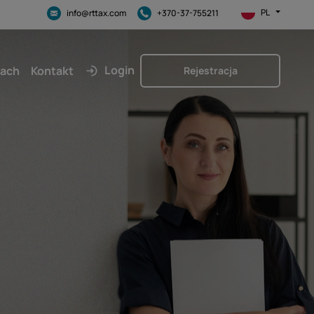
PL
info@rttax.com
+370-37-755211
Login
kach
Kontakt
Rejestracja