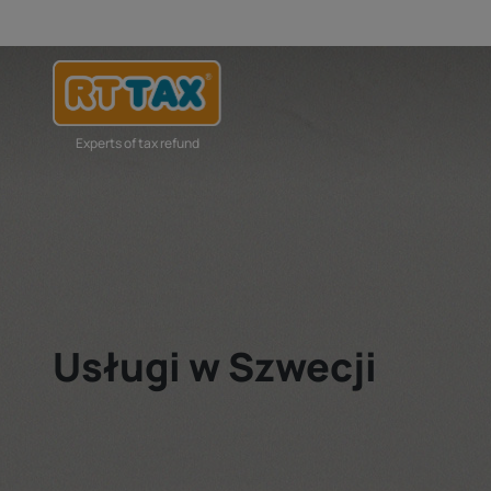
Experts of tax refund
Usługi w Szwecji