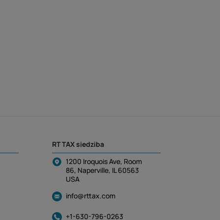
RT TAX siedziba
1200 Iroquois Ave, Room
86, Naperville, IL 60563
USA
info@rttax.com
+1-630-796-0263