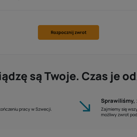
Rozpocznij zwrot
iądzę są Twoje. Czas je o
Sprawiliśmy, 
akończeniu pracy w Szwecji.
Zajmiemy się wszy
możliwy zwrot po