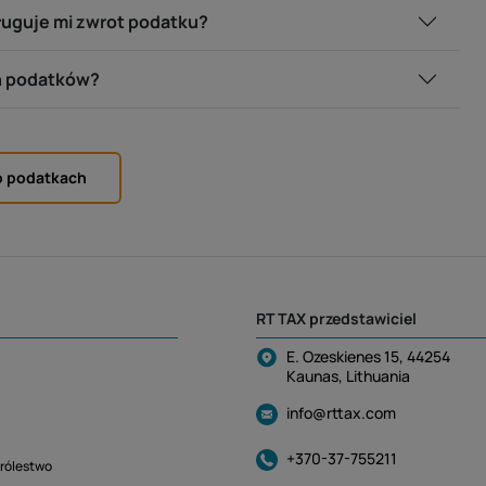
sługuje mi zwrot podatku?
h podatków?
o podatkach
RT TAX przedstawiciel
E. Ozeskienes 15, 44254
Kaunas, Lithuania
info@rttax.com
+370-37-755211
rólestwo