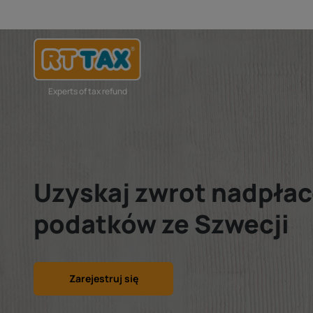
Experts of tax refund
Uzyskaj zwrot nadpła
podatków ze Szwecji
Zarejestruj się