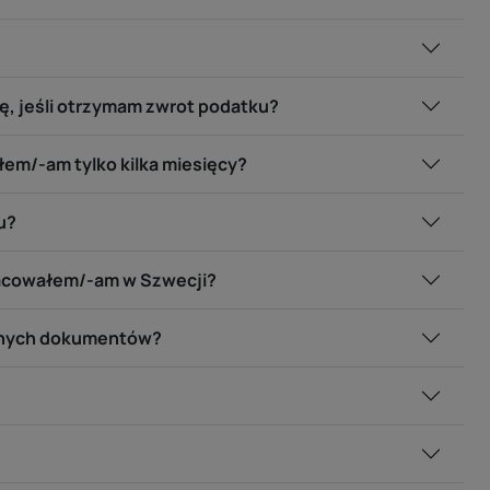
ę, jeśli otrzymam zwrot podatku?
em/-am tylko kilka miesięcy?
u?
racowałem/-am w Szwecji?
ędnych dokumentów?