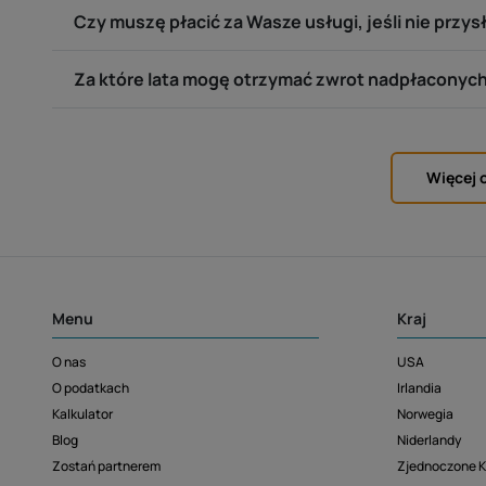
Czy muszę płacić za Wasze usługi, jeśli nie przy
Za które lata mogę otrzymać zwrot nadpłaconyc
Więcej 
Menu
Kraj
O nas
USA
O podatkach
Irlandia
Kalkulator
Norwegia
Blog
Niderlandy
Zostań partnerem
Zjednoczone K