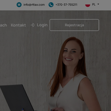
PL
info@rttax.com
+370-37-755211
Login
kach
Kontakt
Rejestracja