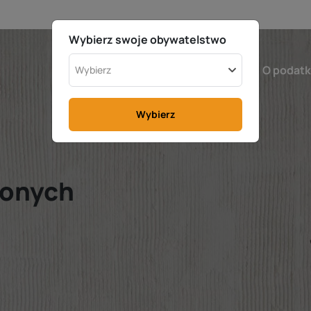
Wybierz swoje obywatelstwo
Szwecja
Kalkulator
O podat
Wybierz
Wybierz
conych