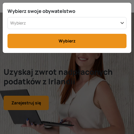
PL
info@rttax.com
+370-37-755211
Wybierz swoje obywatelstwo
Wybierz
Wybierz
Uzyskaj zwrot nadpłaconych
podatków z Irlandii
Zarejestruj się