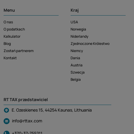
Menu
Kraj
O nas
USA
O podatkach
Norwegia
Kalkulator
Niderlandy
Blog
Zjednoczone Królestwo
Zostań partnerem
Niemcy
Kontakt
Dania
Austria
Szwecja
Belgia
RT TAX przedstawiciel
E. Ozeskienes 15, 44254 Kaunas, Lithuania
info@rttax.com
+370-37-755211