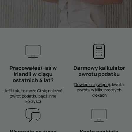
Pracowałeś/-aś w
Darmowy kalkulator
Irlandii w ciągu
zwrotu podatku
ostatnich 4 lat?
Dowiedz się więcej,
kwota
zwrotu w kilku prostych
Jeśli tak, to może Ci się należeć
krokach
zwrot podatku bądź inne
korzyści
Wsparcie na żywo
Konto osobiste