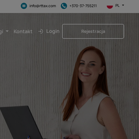
PL
info@rttax.com
+370-37-755211
Login
gi
Kontakt
Rejestracja