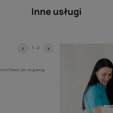
Inne usługi
<
>
1 - 2
 w Polsce, jak i za granicą.