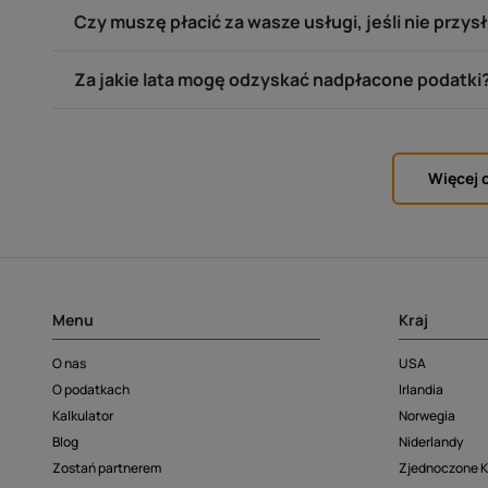
Czy muszę płacić za wasze usługi, jeśli nie przys
Za jakie lata mogę odzyskać nadpłacone podatki
Więcej 
Menu
Kraj
O nas
USA
O podatkach
Irlandia
Kalkulator
Norwegia
Blog
Niderlandy
Zostań partnerem
Zjednoczone K