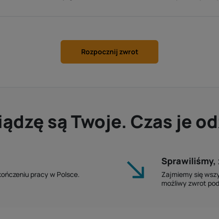
Rozpocznij zwrot
iądzę są Twoje. Czas je o
Sprawiliśmy, 
akończeniu pracy w Polsce.
Zajmiemy się wszy
możliwy zwrot po