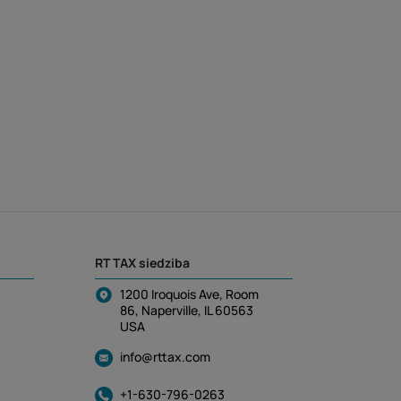
RT TAX siedziba
1200 Iroquois Ave, Room
86, Naperville, IL 60563
USA
info@rttax.com
+1-630-796-0263