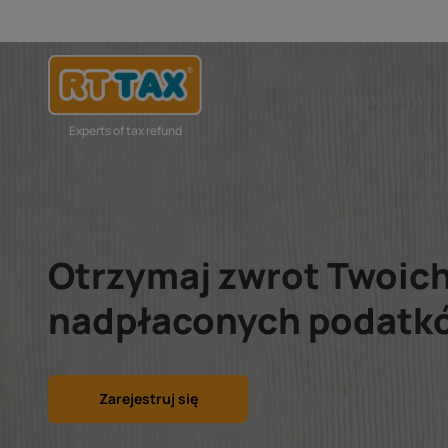
Experts of tax refund
Otrzymaj zwrot Twoic
nadpłaconych podatkó
Zarejestruj się