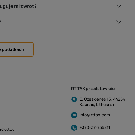
ługuje mi zwrot?
?
o podatkach
RT TAX przedstawiciel
E. Ozeskienes 15, 44254
Kaunas, Lithuania
info@rttax.com
+370-37-755211
rólestwo