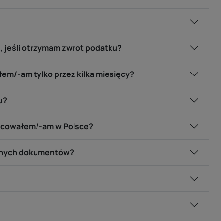
, jeśli otrzymam zwrot podatku?
em/-am tylko przez kilka miesięcy?
u?
racowałem/-am w Polsce?
ędnych dokumentów?