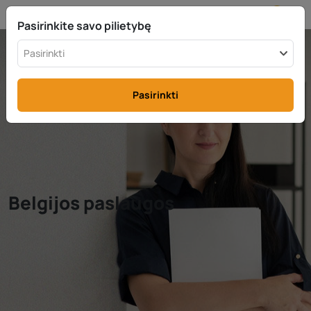
LT
info@rttax.com
+370-37-755211
Pasirinkite savo pilietybę
Pasirinkti
Pasirinkti
Belgijos paslaugos