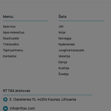
Meniu
Šalis
Apie mus
JAV
Apie mokesčius
Airija
Skaičiuoklė
Norvegija
Tinklaraštis
Nyderlandai
Tapti partneriu
Jungtinė Karalystė
Kontaktai
Vokietija
Danija
Austrija
Švedija
RT TAX atstovas
E. Ozeskienes 15, 44254 Kaunas, Lithuania
info@rttax.com